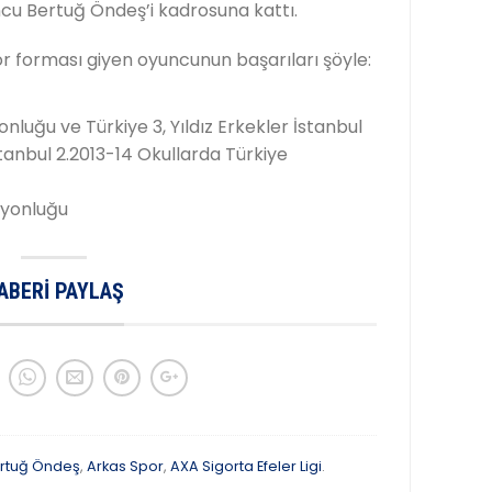
cu Bertuğ Öndeş’i kadrosuna kattı.
or forması giyen oyuncunun başarıları şöyle:
luğu ve Türkiye 3, Yıldız Erkekler İstanbul
anbul 2.2013-14 Okullarda Türkiye
iyonluğu
ABERI PAYLAŞ
rtuğ Öndeş
,
Arkas Spor
,
AXA Sigorta Efeler Ligi
.