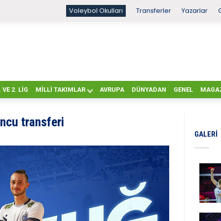
Voleybol Okulları
Transferler
Yazarlar
. VE 2. LIG
MILLI TAKIMLAR
AVRUPA
DÜNYADAN
GENEL
MAGA
ncu transferi
GALERI