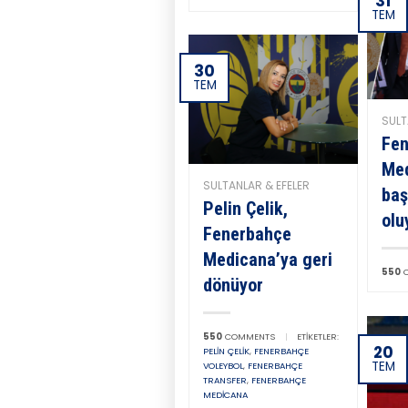
31
TEM
30
TEM
SULT
Fe
Med
SULTANLAR & EFELER
baş
Pelin Çelik,
olu
Fenerbahçe
Medicana’ya geri
550
C
dönüyor
550
COMMENTS
|
ETIKETLER:
20
PELIN ÇELIK
,
FENERBAHÇE
TEM
VOLEYBOL
,
FENERBAHÇE
TRANSFER
,
FENERBAHÇE
MEDICANA