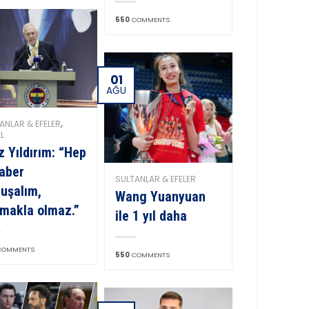
550
COMMENTS
01
AĞU
,
ANLAR & EFELER
L
z Yıldırım: “Hep
aber
SULTANLAR & EFELER
uşalım,
Wang Yuanyuan
makla olmaz.”
ile 1 yıl daha
OMMENTS
550
COMMENTS