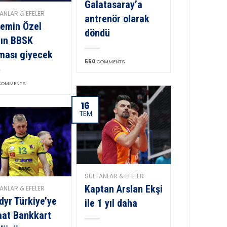
Galatasaray’a
ANLAR & EFELER
antrenör olarak
emin Özel
döndü
ın BBSK
ması giyecek
550
COMMENTS
OMMENTS
16
TEM
SULTANLAR & EFELER
Kaptan Arslan Ekşi
ANLAR & EFELER
dyr Türkiye’ye
ile 1 yıl daha
aat Bankkart