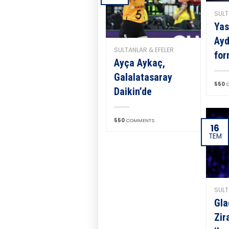
SULT
Yas
Ayd
SULTANLAR & EFELER
for
Ayça Aykaç,
Galalatasaray
550
C
Daikin’de
550
COMMENTS
16
TEM
SULT
Gla
Zir