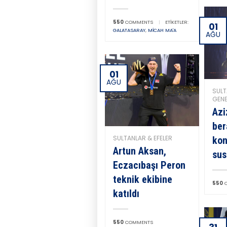
550
COMMENTS
|
ETIKETLER:
01
GALATASARAY
,
MICAH MA'A
AĞU
01
AĞU
SULT
GENE
Azi
ber
SULTANLAR & EFELER
kon
Artun Aksan,
sus
Eczacıbaşı Peron
teknik ekibine
550
C
katıldı
550
COMMENTS