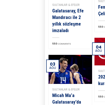
SULT
SULTANLAR & EFELER
Fen
Galatasaray, Efe
Çel
Mandıracı ile 2
yıllık sözleşme
550
C
imzaladı
550
COMMENTS
04
AĞU
03
AĞU
SULT
202
kur
SULTANLAR & EFELER
Micah Ma’a
550
C
Galatasaray’da