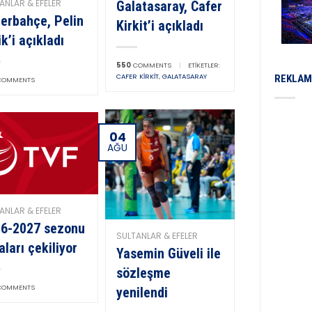
ANLAR & EFELER
Galatasaray, Cafer
erbahçe, Pelin
Kirkit’i açıkladı
ik’i açıkladı
550
COMMENTS
|
ETIKETLER:
CAFER KIRKIT
,
GALATASARAY
REKLAM
OMMENTS
04
AĞU
ANLAR & EFELER
6-2027 sezonu
SULTANLAR & EFELER
aları çekiliyor
Yasemin Güveli ile
sözleşme
OMMENTS
yenilendi