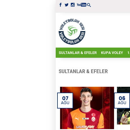
SULTANLAR & EFELER
KUPA VOLEY
1
SULTANLAR & EFELER
07
06
AĞU
AĞU