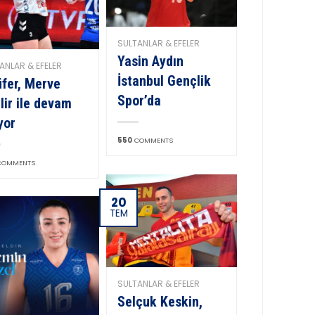
SULTANLAR & EFELER
Yasin Aydın
ANLAR & EFELER
İstanbul Gençlik
üfer, Merve
Spor’da
ilir ile devam
yor
550
COMMENTS
OMMENTS
20
TEM
SULTANLAR & EFELER
Selçuk Keskin,