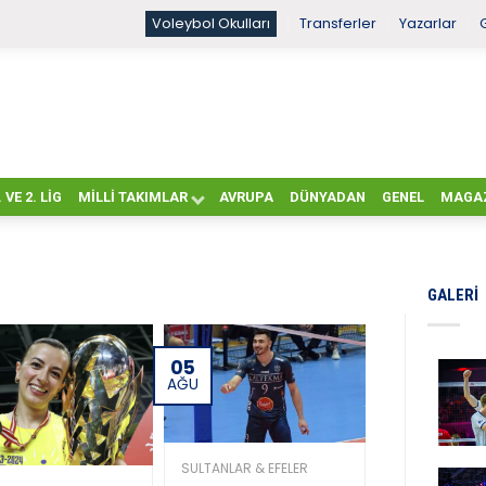
Voleybol Okulları
Transferler
Yazarlar
. VE 2. LIG
MILLI TAKIMLAR
AVRUPA
DÜNYADAN
GENEL
MAGA
GALERI
05
AĞU
SULTANLAR & EFELER