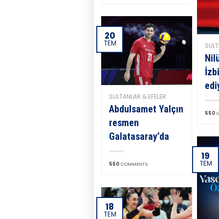
20
TEM
SULT
Nil
İzb
edi
SULTANLAR & EFELER
Abdulsamet Yalçın
550
C
resmen
Galatasaray’da
19
TEM
550
COMMENTS
18
TEM