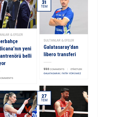
31
TEM
ANLAR & EFELER
SULTANLAR & EFELER
nerbahçe
Galatasaray’dan
icana’nın yeni
libero transferi
antrenörü belli
yor
550
COMMENTS
|
ETIKETLER:
GALATASARAY
,
FATIH YÖRÜMEZ
OMMENTS
27
TEM