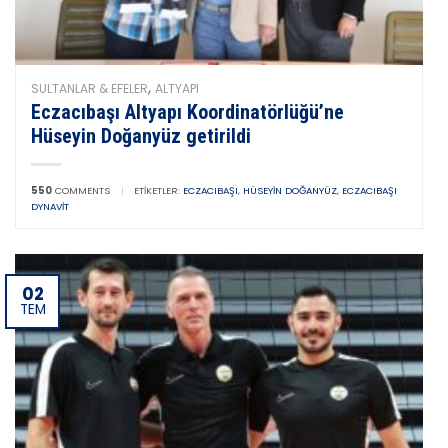
,
SULTANLAR & EFELER
ALTYAPI
Eczacıbaşı Altyapı Koordinatörlüğü’ne
Hüseyin Doğanyüz getirildi
550
COMMENTS
|
ETIKETLER:
ECZACIBAŞI
,
HÜSEYIN DOĞANYÜZ
,
ECZACIBAŞI
DYNAVIT
02
TEM