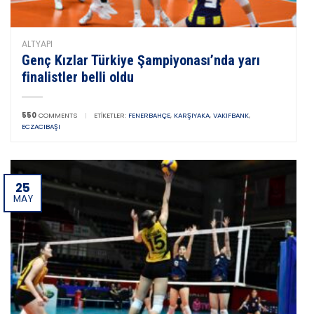
ALTYAPI
Genç Kızlar Türkiye Şampiyonası’nda yarı
finalistler belli oldu
550
COMMENTS
|
ETIKETLER:
FENERBAHÇE
,
KARŞIYAKA
,
VAKIFBANK
,
ECZACIBAŞI
25
MAY