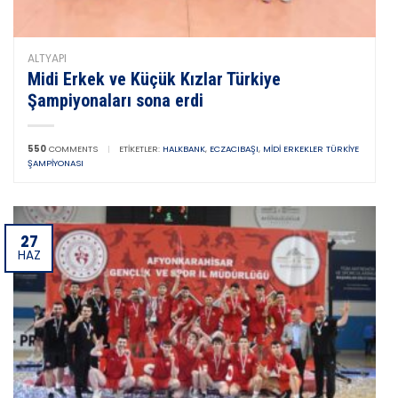
ALTYAPI
Midi Erkek ve Küçük Kızlar Türkiye
Şampiyonaları sona erdi
550
COMMENTS
|
ETIKETLER:
HALKBANK
,
ECZACIBAŞI
,
MIDI ERKEKLER TÜRKIYE
ŞAMPIYONASI
27
HAZ