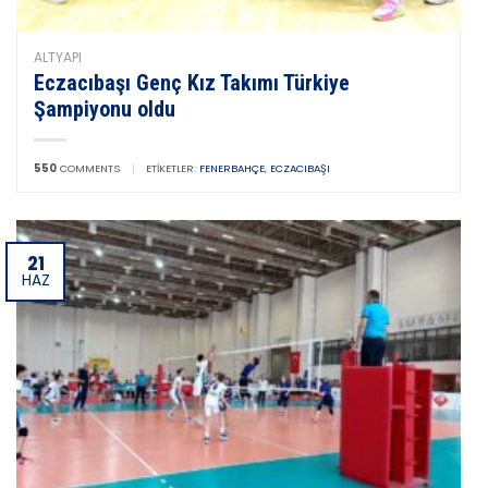
ALTYAPI
Eczacıbaşı Genç Kız Takımı Türkiye
Şampiyonu oldu
550
COMMENTS
|
ETIKETLER:
FENERBAHÇE
,
ECZACIBAŞI
21
HAZ