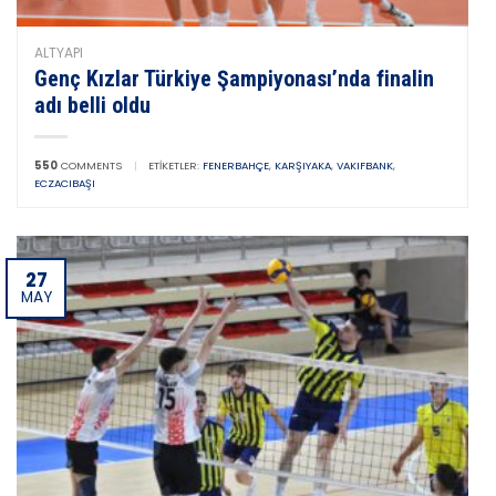
ALTYAPI
Genç Kızlar Türkiye Şampiyonası’nda finalin
adı belli oldu
550
COMMENTS
|
ETIKETLER:
FENERBAHÇE
,
KARŞIYAKA
,
VAKIFBANK
,
ECZACIBAŞI
27
MAY