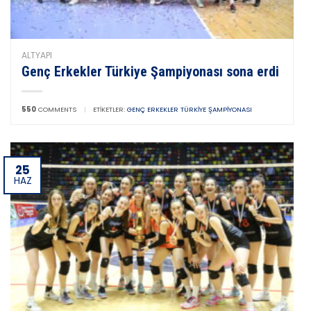
ALTYAPI
Genç Erkekler Türkiye Şampiyonası sona erdi
550
COMMENTS
|
ETIKETLER:
GENÇ ERKEKLER TÜRKIYE ŞAMPIYONASI
25
HAZ