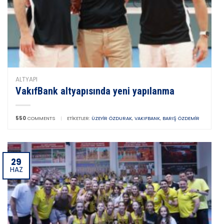
ALTYAPI
VakıfBank altyapısında yeni yapılanma
550
COMMENTS
|
ETIKETLER:
ÜZEYIR ÖZDURAK
,
VAKIFBANK
,
BARIŞ ÖZDEMIR
29
HAZ