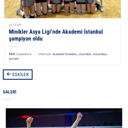
ALTYAPI
Minikler Asya Ligi’nde Akademi İstanbul
şampiyon oldu
550
COMMENTS
|
ETIKETLER:
AKADEMI İSTANBUL
,
VOLEYBOL
,
VOLLEYBALL
,
ALTYAPI
ESKILER
GALERI