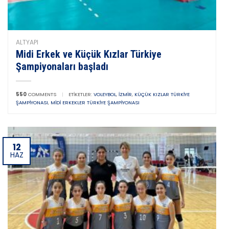
ALTYAPI
Midi Erkek ve Küçük Kızlar Türkiye
Şampiyonaları başladı
550
COMMENTS
|
ETIKETLER:
VOLEYBOL
,
İZMIR
,
KÜÇÜK KIZLAR TÜRKIYE
ŞAMPIYONASI
,
MIDI ERKEKLER TÜRKIYE ŞAMPIYONASI
12
HAZ