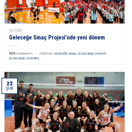
ALTYAPI
Geleceğe Smaç Projesi’nde yeni dönem
550
COMMENTS
|
ETIKETLER:
GELECEĞE SMAÇ
,
ECZACIBAŞI DYNAVIT
,
ECZACIBAŞI VOLEYBOL
23
ŞUB