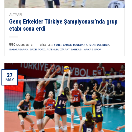
ALTYAPI
Genç Erkekler Türkiye Şampiyonası’nda grup
etabı sona erdi
550
COMMENTS
|
ETIKETLER:
FENERBAHÇE
,
HALKBANK
,
İSTANBUL BBSK
,
GALATASARAY
,
SPOR TOTO
,
ALTEKMA
,
ZIRAAT BANKASI ARKAS SPOR
27
MAY