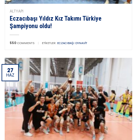
ALTYAPI
Eczacıbaşı Yıldız Kız Takımı Türkiye
Şampiyonu oldu!
550
COMMENTS
|
ETIKETLER:
ECZACIBAŞI DYNAVIT
27
HAZ