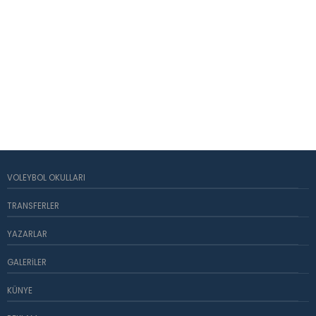
VOLEYBOL OKULLARI
TRANSFERLER
YAZARLAR
GALERILER
KÜNYE