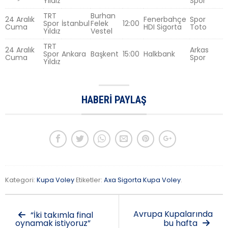
Yıldız
Spor
TRT
Burhan
24 Aralık
Fenerbahçe
Spor
Spor
İstanbul
Felek
12:00
Cuma
HDI Sigorta
Toto
Yıldız
Vestel
TRT
24 Aralık
Arkas
Spor
Ankara
Başkent
15:00
Halkbank
Cuma
Spor
Yıldız
HABERI PAYLAŞ
Kategori:
Kupa Voley
Etiketler:
Axa Sigorta Kupa Voley
.
Avrupa Kupalarında
“İki takımla final
oynamak istiyoruz”
bu hafta