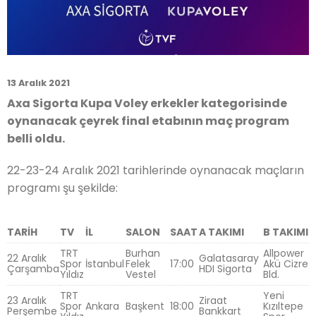
13 Aralık 2021
Axa Sigorta Kupa Voley erkekler kategorisinde
oynanacak çeyrek final etabının maç program
belli oldu.
22-23-24 Aralık 2021 tarihlerinde oynanacak maçların
programı şu şekilde:
TARİH
TV
İL
SALON
SAAT
A TAKIMI
B TAKIMI
TRT
Burhan
Allpower
22 Aralık
Galatasaray
Spor
İstanbul
Felek
17:00
Akü Cizre
Çarşamba
HDI Sigorta
Yıldız
Vestel
Bld.
TRT
Yeni
23 Aralık
Ziraat
Spor
Ankara
Başkent
18:00
Kızıltepe
Perşembe
Bankkart