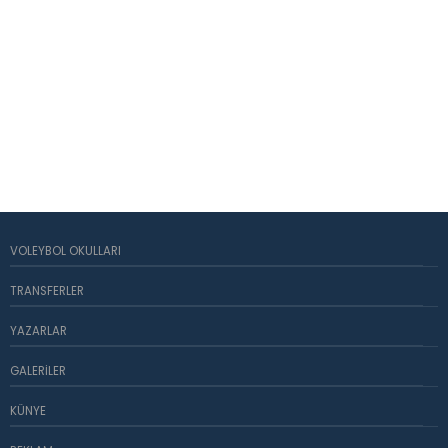
VOLEYBOL OKULLARI
TRANSFERLER
YAZARLAR
GALERILER
KÜNYE