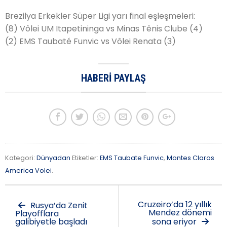
Brezilya Erkekler Süper Ligi yarı final eşleşmeleri:
(8) Vôlei UM Itapetininga vs Minas Tênis Clube (4)
(2) EMS Taubaté Funvic vs Vôlei Renata (3)
HABERI PAYLAŞ
Kategori:
Dünyadan
Etiketler:
EMS Taubate Funvic
,
Montes Claros
America Volei
.
Cruzeiro’da 12 yıllık
Rusya’da Zenit
Mendez dönemi
Playofflara
galibiyetle başladı
sona eriyor