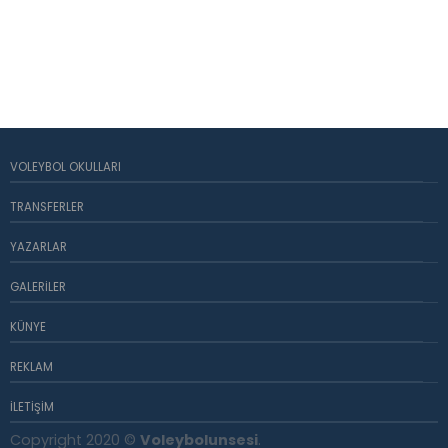
VOLEYBOL OKULLARI
TRANSFERLER
YAZARLAR
GALERILER
KÜNYE
REKLAM
İLETIŞIM
Copyright 2020 ©
Voleybolunsesi
.