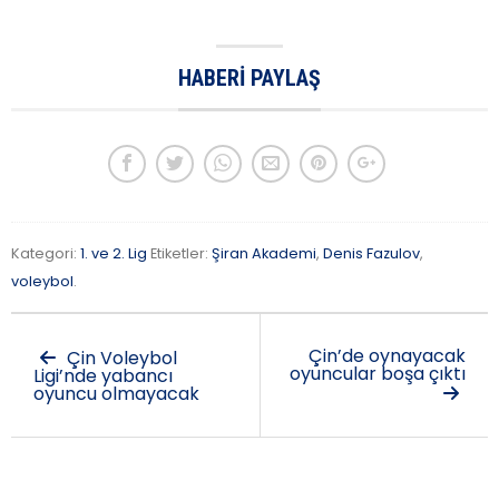
HABERI PAYLAŞ
Kategori:
1. ve 2. Lig
Etiketler:
Şiran Akademi
,
Denis Fazulov
,
voleybol
.
Çin’de oynayacak
Çin Voleybol
oyuncular boşa çıktı
Ligi’nde yabancı
oyuncu olmayacak