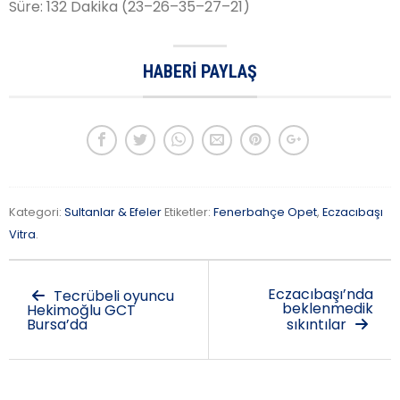
Süre
:
132
Dakika
(
23
–
26
–
35
–
27
–
21
)
HABERI PAYLAŞ
Kategori:
Sultanlar & Efeler
Etiketler:
Fenerbahçe Opet
,
Eczacıbaşı
Vitra
.
Eczacıbaşı’nda
Tecrübeli oyuncu
beklenmedik
Hekimoğlu GCT
Bursa’da
sıkıntılar