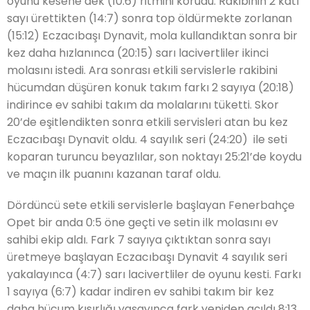
oyunu kesene dek (10:6) ritmini korudu.
Rakibinin 2 katı
sayı ürettikten (14:7) sonra
top öldürmekte zorlanan
(15:12) Eczacıbaşı Dynavit, mola kullandıktan sonra
bir
kez daha hızlanınca (20:15) sarı lacivertliler ikinci
molasını istedi.
Ara sonrası etkili servislerle rakibini
hücumdan düşüren konuk takım farkı 2 sayıya (20:18)
indirince ev sahibi takım da molalarını tüketti.
Skor
20’de eşitlendikten sonra
etkili servisleri atan bu kez
Eczacıbaşı Dynavit oldu.
4 sayılık seri (24:20) ile seti
koparan turuncu beyazlılar, son noktayı 25:21’de koydu
ve maçın ilk puanını kazanan taraf oldu.
Dördüncü sete etkili servislerle baş
layan Fenerbahçe
Opet bir anda 0
:
5
öne geçti ve setin ilk molasını ev
sahibi ekip aldı.
Fark 7 sayıya çıktıktan sonra sayı
üretmeye başlayan Eczacıbaşı Dynavit 4 sayılık seri
yakalayınca (4:7) sarı lacivertliler de oyunu kesti.
Fark
ı
1 sayıya (6:7)
kadar indiren ev sahibi takım bir kez
daha hücum kısırlığı yaşayınca fark yeniden açıldı 8:13.