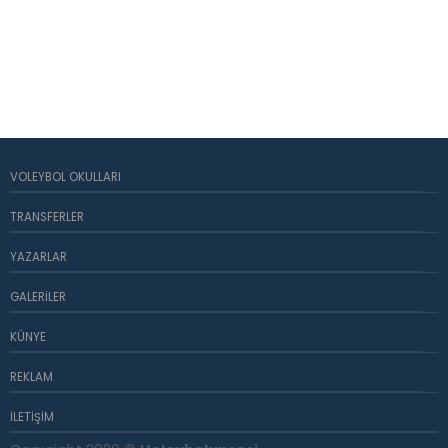
VOLEYBOL OKULLARI
TRANSFERLER
YAZARLAR
GALERILER
KÜNYE
REKLAM
İLETIŞIM