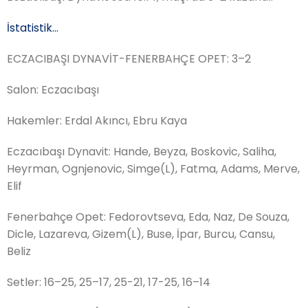
İstatistik…
ECZACIBAŞI DYNAVİT
-FENERBAHÇE OPET
: 3
–
2
Salon:
Eczacıbaşı
Hakemler
:
Erdal Akıncı,
Ebru Kaya
Eczacıbaşı Dynavit
:
Hande, Beyza, Boskovic, Saliha,
Heyrma
n,
Ognjenovic,
Simge
(L),
Fatma, Adams,
Merve
,
Elif
Fenerbahçe Opet:
Fedorovtseva, Eda, Naz, De Souza,
Dicle, Lazareva, Gizem(L)
,
Buse
, İpar
, Burcu
, Cansu
,
Beliz
Setler
: 16
–
2
5
,
25
–
17
,
25
-2
1
, 17
-25
, 16
–
14