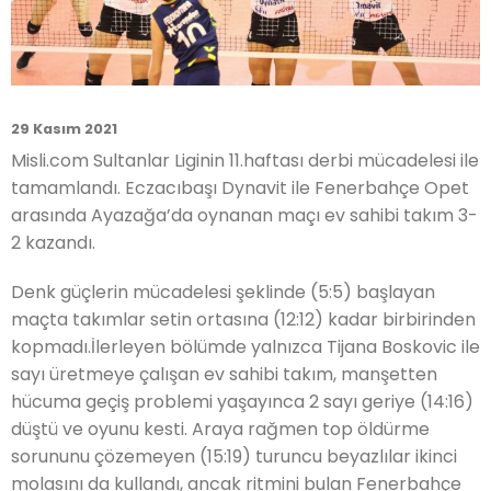
29 Kasım 2021
Misli.com Sultanlar Ligi
nin
11
.hafta
sı
derbi mücadelesi ile
tamamlandı. Eczacıbaşı Dynavit ile Fenerbahçe Opet
arasında Ayazağa’da oynanan maçı
ev sahibi takım 3-
2 kazandı.
Denk güçlerin mücadelesi şeklinde (5:5) başlayan
maçta
takımlar setin ortasına (12:12) kadar birbirinden
kopmadı.
İlerleyen bölümde
yalnızca Tijana Boskovic ile
sayı üretmeye çalışan ev sahibi takım,
manşetten
hücuma geçiş problemi yaşay
ınca
2 sayı geriye (14:16)
düş
tü ve
oyunu kest
i.
Araya rağmen top öldürme
sorununu çözemeyen (15:19) turuncu beyazlılar ikinci
molasını da kullandı,
ancak ritmini bulan Fenerbahçe