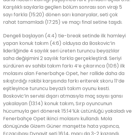
Karşılıklı sayılarla geçilen bölüm sonrası
son virajı 5
sayı farkla (15:20) dönen sarı kanaryalar,
seti çok
rahat tamamladı (17:25) ve maçı final setine taşıdı.
Dengeli başlayan (4:4) tie-break setinde
ilk hamleyi
yapan konuk takım (4:6) olduysa da Boskovic’in
liderliğinde 4 sayılık seri üreten turuncu beyazlılar
saha değişimini 2 sayılık farkla gerçekleştirdi.
Seriyi
sürdüren ev sahibi takım farkı 4’e çıkarınca (10:6) ilk
molasını alan Fenerbahçe Opet,
her rallide daha da
sıkıştırdığı rakibi karşısında farkı
eriterek skoru 11’de
eşitleyince turuncu beyazlı takım oyunu kesti.
Boskovic’in servisi dışarı atmasıyla maç sayısı şansı
yakalayan
(13:14) konuk takım,
Sırp oyuncunun
hücumuyla geri dönerek 15:14’lük üstünlüğü yakaladı ve
Fenerbahçe Opet ikinci molasını kullandı.
Mola
dönüşünde Gizem Güner manşette hata yapınca,
Eczacıbaşı Dynavit
seti 16:14, maçı da 3-2 kazandı.