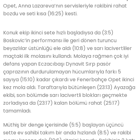
Opet,
Anna Lazareva’nın servisleriyle
rakibini rahat
bozdu ve seti kıs
a
(16:25)
kesti.
Konuk ekip ikinci sete hızlı başladıysa da (3:5)
Boskovic’in performansı ile geri dönen turuncu
beyazlılar üstünlüğü ele aldı (10:8) ve sarı lacivertliler
maçtaki ilk molasını kullandı.
Molaya rağmen çok iyi
defans yapan Eczacıbaşı Dynavit Sırp pasör
çaprazının durdurulamayan hücumlarıyla farkı 5
sayıya
(15:10)
kadar çıkardı ve
Fenerbahçe Opet ikinci
kez
mola aldı.
Taraftarıyla bütünleşen (23:13) Ayazağa
ekibi,
son bölümde
sarı lacivertli blokları geçmekte
zorladıysa da (23:17) kalan bölümü rahat
(25:17)
tamamladı.
Müthiş bir denge içerisinde (5:5) başlayan üçüncü
sette
ev sahibi takım bir anda hızlandı (8:5)
ve rakibi