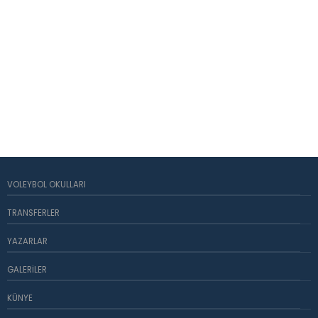
VOLEYBOL OKULLARI
TRANSFERLER
YAZARLAR
GALERILER
KÜNYE