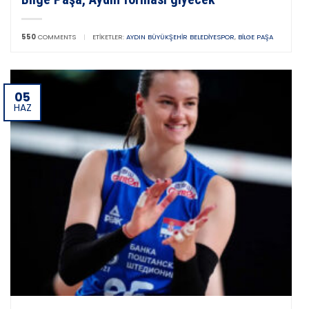
550
COMMENTS
|
ETIKETLER:
AYDIN BÜYÜKŞEHIR BELEDIYESPOR
,
BILGE PAŞA
05
HAZ