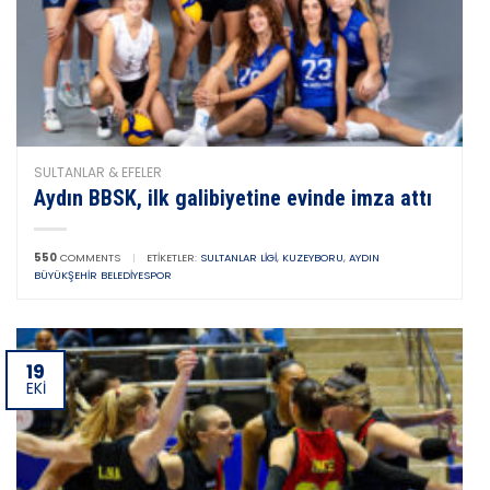
SULTANLAR & EFELER
Aydın BBSK, ilk galibiyetine evinde imza attı
550
COMMENTS
|
ETIKETLER:
SULTANLAR LIGI
,
KUZEYBORU
,
AYDIN
BÜYÜKŞEHIR BELEDIYESPOR
19
EKI