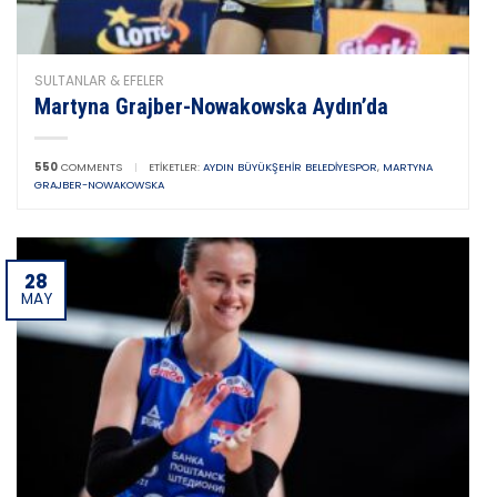
SULTANLAR & EFELER
Martyna Grajber-Nowakowska Aydın’da
550
COMMENTS
|
ETIKETLER:
AYDIN BÜYÜKŞEHIR BELEDIYESPOR
,
MARTYNA
GRAJBER-NOWAKOWSKA
28
MAY