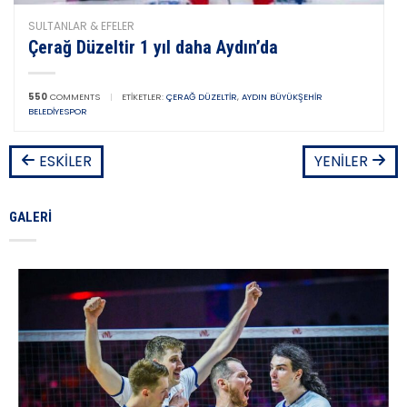
SULTANLAR & EFELER
Çerağ Düzeltir 1 yıl daha Aydın’da
550
COMMENTS
|
ETIKETLER:
ÇERAĞ DÜZELTIR
,
AYDIN BÜYÜKŞEHIR
BELEDIYESPOR
ESKILER
YENILER
GALERI