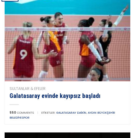
SULTANLAR & EFELER
Galatasaray evinde kayıpsız başladı
550
COMMENTS
|
ETIKETLER:
GALATASARAY DAIKIN
,
AYDIN BÜYÜKŞEHIR
BELEDIYESPOR