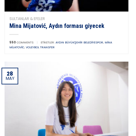
SULTANLAR & EFELER
Mina Mijatović, Aydın forması giyecek
550
COMMENTS
|
ETIKETLER:
AYDIN BÜYÜKŞEHIR BELEDIYESPOR
,
MINA
MIJATOVIC
,
VOLEYBOL TRANSFER
28
MAY