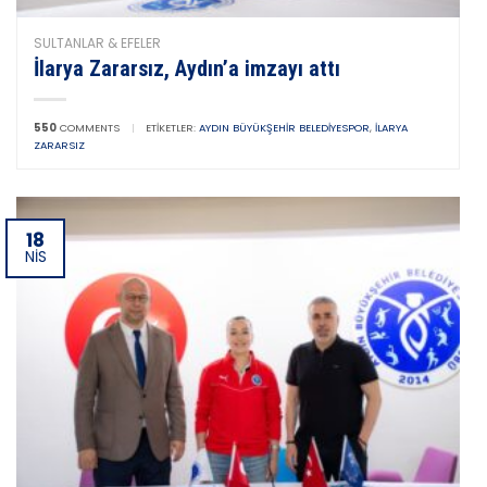
SULTANLAR & EFELER
İlarya Zararsız, Aydın’a imzayı attı
550
COMMENTS
|
ETIKETLER:
AYDIN BÜYÜKŞEHIR BELEDIYESPOR
,
İLARYA
ZARARSIZ
18
NIS