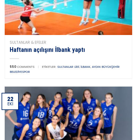
SULTANLAR & EFELER
Haftanın açılışını İlbank yaptı
550
COMMENTS
|
ETIKETLER:
SULTANLAR LIGI
,
İLBANK
,
AYDIN BÜYÜKŞEHIR
BELEDIYESPOR
22
EKI