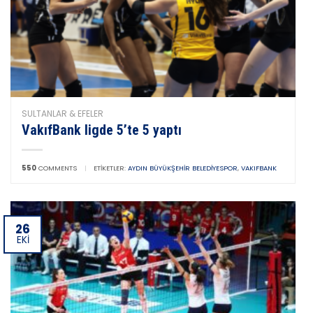
SULTANLAR & EFELER
VakıfBank ligde 5’te 5 yaptı
550
COMMENTS
|
ETIKETLER:
AYDIN BÜYÜKŞEHIR BELEDIYESPOR
,
VAKIFBANK
26
EKI