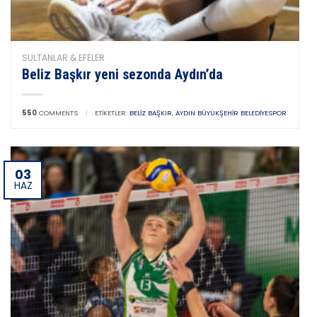
SULTANLAR & EFELER
Beliz Başkır yeni sezonda Aydın’da
550
COMMENTS
|
ETIKETLER:
BELIZ BAŞKIR
,
AYDIN BÜYÜKŞEHIR BELEDIYESPOR
03
HAZ