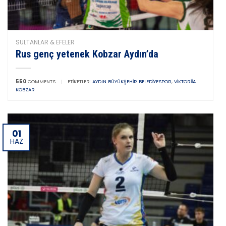
SULTANLAR & EFELER
Rus genç yetenek Kobzar Aydın’da
550
COMMENTS
|
ETIKETLER:
AYDIN BÜYÜKŞEHIR BELEDIYESPOR
,
VIKTORIIA
KOBZAR
01
HAZ