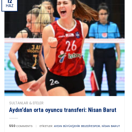
12
HAZ
SULTANLAR & EFELER
Aydın’dan orta oyuncu transferi: Nisan Barut
550
COMMENTS
|
ETIKETLER:
AYDIN BÜYÜKŞEHIR BELEDIYESPOR
,
NISAN BARUT