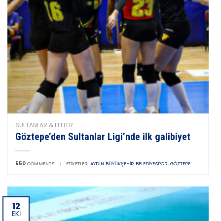
SULTANLAR & EFELER
Göztepe’den Sultanlar Ligi’nde ilk galibiyet
550
COMMENTS
|
ETIKETLER:
AYDIN BÜYÜKŞEHIR BELEDIYESPOR
,
GÖZTEPE
12
EKI