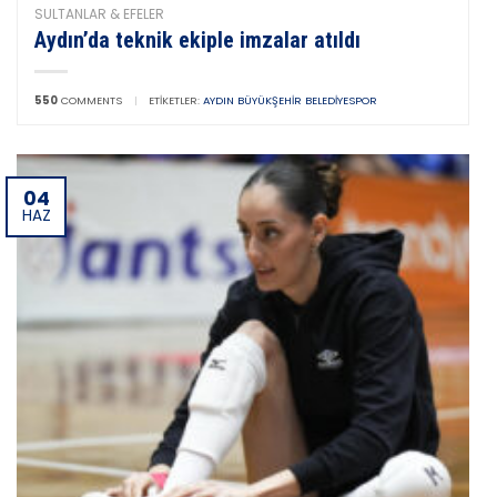
SULTANLAR & EFELER
Aydın’da teknik ekiple imzalar atıldı
550
COMMENTS
|
ETIKETLER:
AYDIN BÜYÜKŞEHIR BELEDIYESPOR
04
HAZ