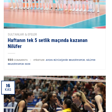
SULTANLAR & EFELER
Haftanın tek 5 setlik maçında kazanan
Nilüfer
550
COMMENTS
|
ETIKETLER:
AYDIN BÜYÜKŞEHIR BELEDIYESPOR
,
NILÜFER
BELEDIYESPOR EKER
16
KAS