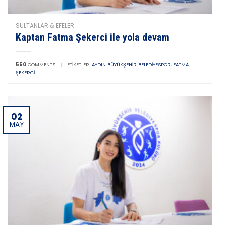
SULTANLAR & EFELER
Kaptan Fatma Şekerci ile yola devam
550
COMMENTS
|
ETIKETLER:
AYDIN BÜYÜKŞEHIR BELEDIYESPOR
,
FATMA
ŞEKERCI
02
MAY