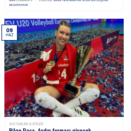
550
COMMENTS
|
ETIKETLER:
ANNA TIKHOMIROVA
,
AYDIN BÜYÜKŞEHIR
BELEDIYESPOR
09
HAZ
SULTANLAR & EFELER
Bilge Paşa, Aydın forması giyecek