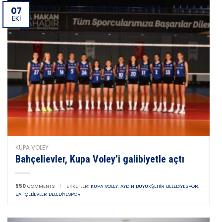
07
EKI
KUPA VOLEY
Bahçelievler, Kupa Voley’i galibiyetle açtı
550
COMMENTS
|
ETIKETLER:
KUPA VOLEY
,
AYDIN BÜYÜKŞEHIR BELEDIYESPOR
,
BAHÇELIEVLER BELEDIYESPOR