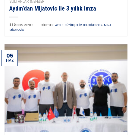
SULTANLAR & EFELER
Aydın’dan Mijatovic ile 3 yıllık imza
550
COMMENTS
|
ETIKETLER:
AYDIN BÜYÜKŞEHIR BELEDIYESPOR
,
MINA
MIJATOVIC
05
HAZ