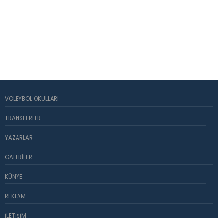
VOLEYBOL OKULLARI
TRANSFERLER
YAZARLAR
GALERILER
KÜNYE
REKLAM
İLETIŞIM