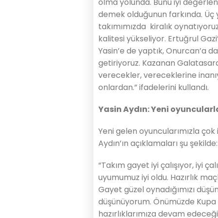
olma yolunda. Bunu iyi değerle
demek olduğunun farkında. Üç y
takımımızda kiralık oynatıyor
kalitesi yükseliyor. Ertuğrul Ga
Yasin’e de yaptık, Onurcan’a da
getiriyoruz. Kazanan Galatasaray
verecekler, vereceklerine ina
onlardan.” ifadelerini kullandı.
Yasin Aydın: Yeni oyuncularl
Yeni gelen oyuncularımızla çok i
Aydın’ın açıklamaları şu şekilde:
“Takım gayet iyi çalışıyor, iyi ç
uyumumuz iyi oldu. Hazırlık maçl
Gayet güzel oynadığımızı düşünü
düşünüyorum. Önümüzde Kupa V
hazırlıklarımıza devam edeceği