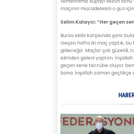
temennimiz kupayı sezon sonu ta
maçının mücadelesini o gün için 
Selim Kalaycı: “Her geçen se
Bursa ekibi karşısında şans bula
Geçen hafta iki maç yaptık, bu
gideceğiz. Maçlar çok güzeldi, t
elimden geleni yaptım. İnşallah
geçen sene tecrübe oluyor benim 
bana. İnşallah zaman geçtikçe da
HABER