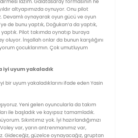
ndirmesi lazım. Galatasaray formasının ne
ıldır altyapımızda oynuyor. Onu pilot
uz. Devamlı oynayarak oyun gücü ve oyun
zi’ye de bunu yaptık, Doğukan’a da yaptık,
 yaptık. Pilot takımda oynatıp buraya
 oluyor. İnşallah onlar da bunun karşılığını
nıyorum çocuklarımın. Çok umutluyum
a iyi uyum yakaladık
yi bir uyum yakaladıklarını ifade eden Yasin
alışıyoruz. Yeni gelen oyuncularla da takım
arı ile başladık ve kayıpsız tamamladık.
yorum. Sıkıntımız yok. İyi hazırlandığımızı
oley var, yarın antrenmanımız var,
z. Gideceğiz, güzelce oynayacağız, gruptan