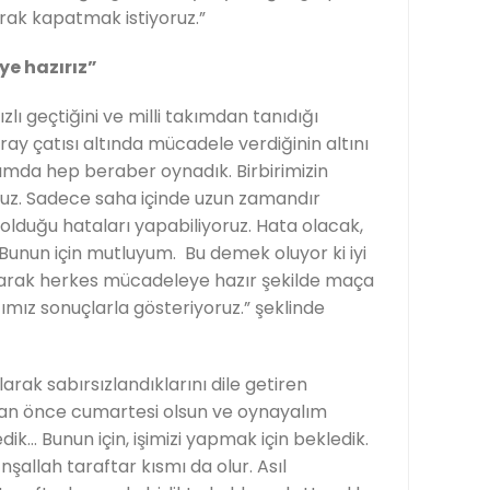
rak kapatmak istiyoruz.”
e hazırız”
ı geçtiğini ve milli takımdan tanıdığı
ray çatısı altında mücadele verdiğinin altını
akımda hep beraber oynadık. Birbirimizin
oruz. Sadece saha içinde uzun zamandır
duğu hataları yapabiliyoruz. Hata olacak,
 Bunun için mutluyum. Bu demek oluyor ki iyi
larak herkes mücadeleye hazır şekilde maça
ığımız sonuçlarla gösteriyoruz.” şeklinde
arak sabırsızlandıklarını dile getiren
 an önce cumartesi olsun ve oynayalım
dik… Bunun için, işimizi yapmak için bekledik.
İnşallah taraftar kısmı da olur. Asıl