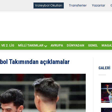
Voleybol Okulları
Transferler
Yazarlar
. VE 2. LIG
MILLI TAKIMLAR
AVRUPA
DÜNYADAN
GENEL
MAGA
bol Takımından açıklamalar
GALERI