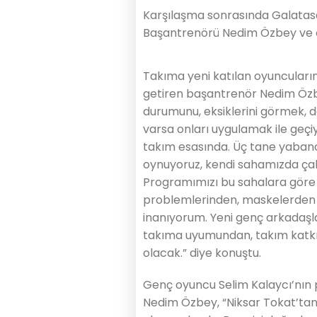
Karşılaşma sonrasında Galatasa
Başantrenörü Nedim Özbey ve o
Takıma yeni katılan oyuncular
getiren başantrenör Nedim Özbe
durumunu, eksiklerini görmek, d
varsa onları uygulamak ile geçiy
takım esasında. Üç tane yabancı
oynuyoruz, kendi sahamızda çalı
Programımızı bu sahalara göre
problemlerinden, maskelerden k
inanıyorum. Yeni genç arkadaşl
takıma uyumundan, takım katk
olacak.” diye konuştu.
Genç oyuncu Selim Kalaycı’nın
Nedim Özbey, “Niksar Tokat’tan 