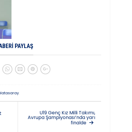
ABERI PAYLAŞ
latasaray
.
U19 Genç Kız Milli Takımı,
t
Avrupa Şampiyonası’nda yarı
finalde