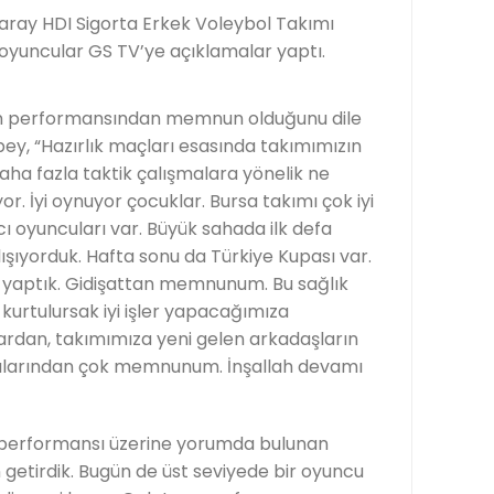
ray HDI Sigorta Erkek Voleybol Takımı
yuncular GS TV’ye açıklamalar yaptı.
ın performansından memnun olduğunu dile
y, “Hazırlık maçları esasında takımımızın
aha fazla taktik çalışmalara yönelik ne
or. İyi oynuyor çocuklar. Bursa takımı çok iyi
 oyuncuları var. Büyük sahada ilk defa
şıyorduk. Hafta sonu da Türkiye Kupası var.
 yaptık. Gidişattan memnunum. Bu sağlık
urtulursak iyi işler yapacağımıza
ardan, takımımıza yeni gelen arkadaşların
ılarından çok memnunum. İnşallah devamı
 performansı üzerine yorumda bulunan
getirdik. Bugün de üst seviyede bir oyuncu