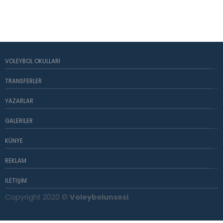
VOLEYBOL OKULLARI
TRANSFERLER
YAZARLAR
GALERILER
KÜNYE
REKLAM
İLETIŞIM
Copyright 2020 ©
Voleybolunsesi
.