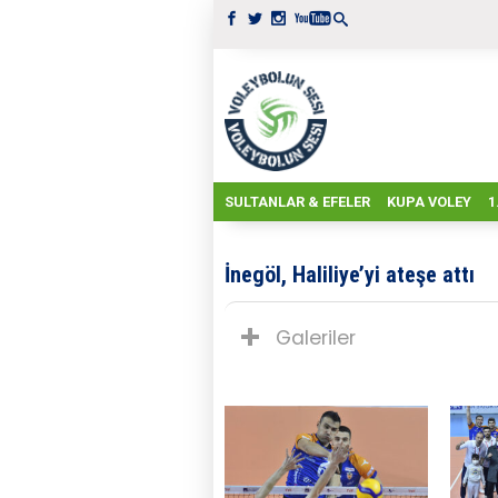
SULTANLAR & EFELER
KUPA VOLEY
1
İnegöl, Haliliye’yi ateşe attı
Galeriler