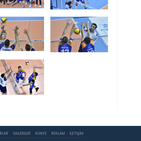
RLAR
GALERILER
KÜNYE
REKLAM
İLETIŞIM