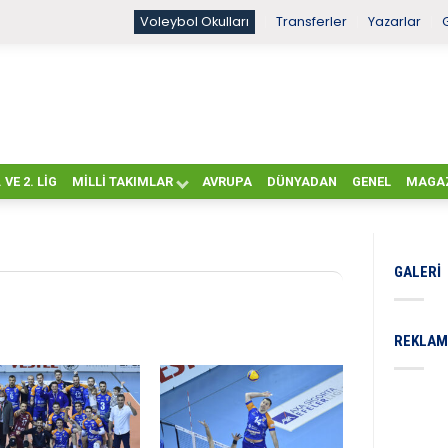
Voleybol Okulları
Transferler
Yazarlar
. VE 2. LIG
MILLI TAKIMLAR
AVRUPA
DÜNYADAN
GENEL
MAGA
GALERI
REKLAM