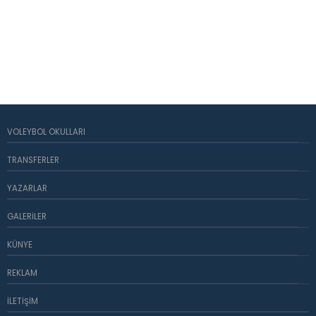
VOLEYBOL OKULLARI
TRANSFERLER
YAZARLAR
GALERILER
KÜNYE
REKLAM
İLETIŞIM