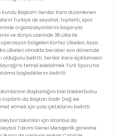
 Kurulu Başkan’ı Serdar Kara düzenlenen
arın Türkiye de seyahat, toplantı, spor
lerinde organizasyonlarını başarıyla
ini ve dünya üzerinde 38 ülke ile
ıklı operasyon bölgeleri Körfez Ülkeleri, Asya
ika ülkeleri olmakla beraber son dönemde
rı olduğunu belirtti. Serdar Kara açıklamasın
yrağı’nı temsil edebilmek Türk Sporu’na
tılıma başladıklarını belirtti.
kımlarının Başkanlığını Eski basketbolcu
n toplantı da Başkan Kadir Dağ ise
et etmek için yola çıktıklarını belirtti.
eybol takımları için İstanbul da
leybol Takımı Genel Menajerlik görevine
n Bursa da yaşayan Hakan Çatal ile