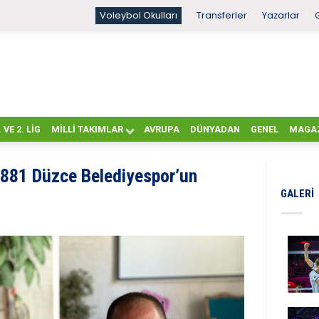
Voleybol Okulları
Transferler
Yazarlar
. VE 2. LIG
MILLI TAKIMLAR
AVRUPA
DÜNYADAN
GENEL
MAGA
1881 Düzce Belediyespor’un
GALERI