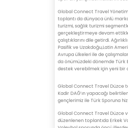
Global Connect Travel Yönetim
toplantı da dünyaca ünlü markal
turizmi, sağlık turizmi segment
gerçekleştirmeye devam ettikler
çalıştıklarını dile getirdi. Ağırl
Pasifik ve Uzakdoğu,Latin Amer
Avrupa ülkeleri ile de çalışmala
da önümüzdeki dönemde Türk Ba
destek verebilmek için yeni bir a
Global Connect Travel Düzce ta
Kadir DAĞ’ın yapacağı belirtile
gençlerimiz ile Türk Sporuna hizm
Global Connect Travel Düzce vol
düzenlenen toplantıda Erkek Vo
Voleybol sporunda öncü illerde