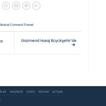
Global Connect Travel
.
Gazmend Husaj Büyükşehir’de
na
RLAR
GALERILER
KÜNYE
REKLAM
İLETIŞIM
i
.