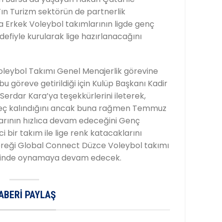
ın Turizm sektörün de partnerlik
ra Erkek Voleybol takımlarının ligde genç
edefiyle kurularak lige hazırlanacağını
leybol Takımı Genel Menajerlik görevine
bu göreve getirildiği için Kulüp Başkanı Kadir
erdar Kara’ya teşekkürlerini ileterek,
z geç kalındığını ancak buna rağmen Temmuz
alarının hızlıca devam edeceğini Genç
 bir takım ile lige renk katacaklarını
gereği Global Connect Düzce Voleybol takımı
 ilinde oynamaya devam edecek.
ABERI PAYLAŞ