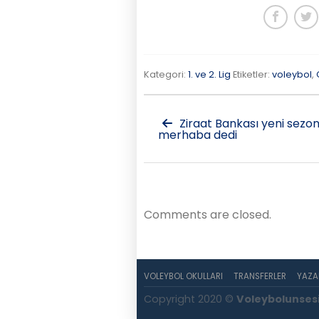
Kategori:
1. ve 2. Lig
Etiketler:
voleybol
,
Ziraat Bankası yeni sezo
merhaba dedi
Comments are closed.
VOLEYBOL OKULLARI
TRANSFERLER
YAZA
Copyright 2020 ©
Voleybolunses