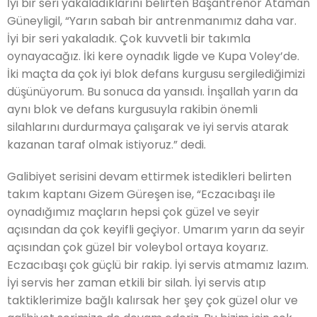
İyi bir seri yakaladıklarını belirten Başantrenör Ataman
Güneyligil, “Yarın sabah bir antrenmanımız daha var.
İyi bir seri yakaladık. Çok kuvvetli bir takımla
oynayacağız. İki kere oynadık ligde ve Kupa Voley’de.
İki maçta da çok iyi blok defans kurgusu sergilediğimizi
düşünüyorum. Bu sonuca da yansıdı. İnşallah yarın da
aynı blok ve defans kurgusuyla rakibin önemli
silahlarını durdurmaya çalışarak ve iyi servis atarak
kazanan taraf olmak istiyoruz.” dedi.
Galibiyet serisini devam ettirmek istedikleri belirten
takım kaptanı Gizem Güreşen ise, “Eczacıbaşı ile
oynadığımız maçların hepsi çok güzel ve seyir
açısından da çok keyifli geçiyor. Umarım yarın da seyir
açısından çok güzel bir voleybol ortaya koyarız.
Eczacıbaşı çok güçlü bir rakip. İyi servis atmamız lazım.
İyi servis her zaman etkili bir silah. İyi servis atıp
taktiklerimize bağlı kalırsak her şey çok güzel olur ve