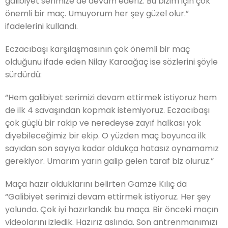
galibiyet serimize de devam ederiz. Bu bizim için çok
önemli bir maç. Umuyorum her şey güzel olur.”
ifadelerini kullandı.
Eczacıbaşı karşılaşmasının çok önemli bir maç
olduğunu ifade eden Nilay Karaağaç ise sözlerini şöyle
sürdürdü:
“Hem galibiyet serimizi devam ettirmek istiyoruz hem
de ilk 4 savaşından kopmak istemiyoruz. Eczacıbaşı
çok güçlü bir rakip ve neredeyse zayıf halkası yok
diyebileceğimiz bir ekip. O yüzden maç boyunca ilk
sayıdan son sayıya kadar oldukça hatasız oynamamız
gerekiyor. Umarım yarın galip gelen taraf biz oluruz.”
Maça hazır olduklarını belirten Gamze Kılıç da
“Galibiyet serimizi devam ettirmek istiyoruz. Her şey
yolunda. Çok iyi hazırlandık bu maça. Bir önceki maçın
videolarını izledik. Hazırız aslında. Son antrenmanımızı