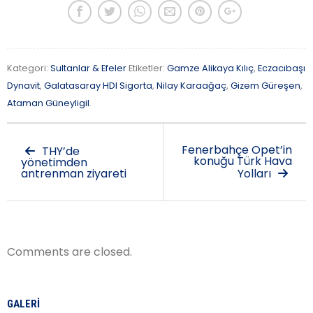
Kategori:
Sultanlar & Efeler
Etiketler:
Gamze Alikaya Kılıç
,
Eczacıbaşı
Dynavit
,
Galatasaray HDI Sigorta
,
Nilay Karaağaç
,
Gizem Güreşen
,
Ataman Güneyligil
.
Fenerbahçe Opet’in
THY’de
konuğu Türk Hava
yönetimden
antrenman ziyareti
Yolları
Comments are closed.
GALERI