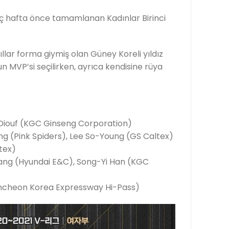
ç hafta önce tamamlanan Kadınlar Birinci
lar forma giymiş olan Güney Koreli yıldız
MVP’si seçilirken, ayrıca kendisine rüya
a Diouf (KGC Ginseng Corporation)
ng (Pink Spiders), Lee So-Young (GS Caltex)
ltex)
 Yang (Hyundai E&C), Song-Yi Han (KGC
Gimcheon Korea Expressway Hi-Pass)