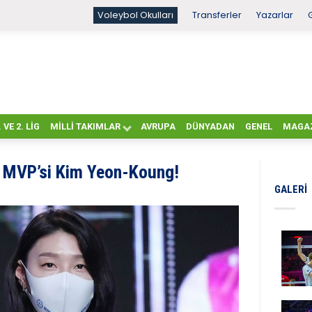
Voleybol Okulları
Transferler
Yazarlar
. VE 2. LIG
MILLI TAKIMLAR
AVRUPA
DÜNYADAN
GENEL
MAGA
 MVP’si Kim Yeon-Koung!
GALERI