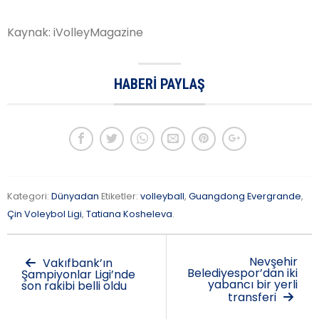
Kaynak: iVolleyMagazine
HABERI PAYLAŞ
Kategori:
Dünyadan
Etiketler:
volleyball
,
Guangdong Evergrande
,
Çin Voleybol Ligi
,
Tatiana Kosheleva
.
Nevşehir
Vakıfbank’ın
Belediyespor’dan iki
Şampiyonlar Ligi’nde
yabancı bir yerli
son rakibi belli oldu
transferi