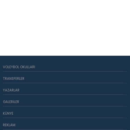
VOLEYBOL OKULLARI
TRANSFERLER
YAZARLAR
GALERILER
KÜNYE
REKLAM