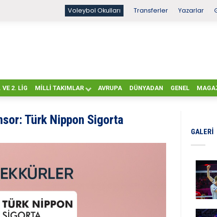
Voleybol Okulları
Transferler
Yazarlar
. VE 2. LIG
MILLI TAKIMLAR
AVRUPA
DÜNYADAN
GENEL
MAGA
nsor: Türk Nippon Sigorta
GALERI