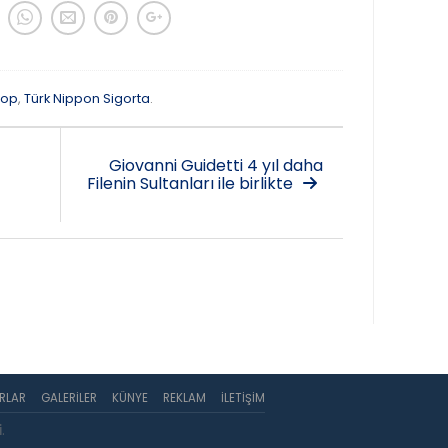
hop
,
Türk Nippon Sigorta
.
Giovanni Guidetti 4 yıl daha
Filenin Sultanları ile birlikte
RLAR
GALERILER
KÜNYE
REKLAM
İLETIŞIM
i
.