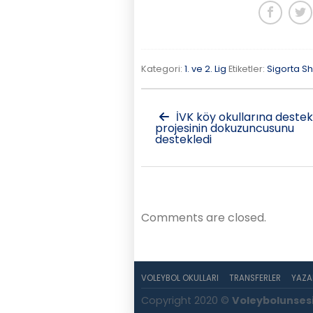
Kategori:
1. ve 2. Lig
Etiketler:
Sigorta S
İVK köy okullarına destek
projesinin dokuzuncusunu
destekledi
Comments are closed.
VOLEYBOL OKULLARI
TRANSFERLER
YAZA
Copyright 2020 ©
Voleybolunses