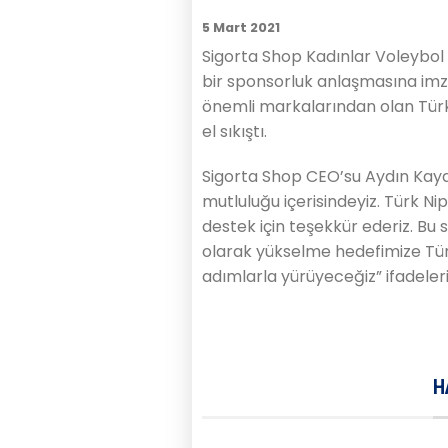
5 Mart 2021
Sigorta Shop Kadınlar Voleybol 1
bir sponsorluk anlaşmasına imza
önemli markalarından olan Türk
el sıkıştı.
Sigorta Shop CEO’su Aydın Kay
mutluluğu içerisindeyiz. Türk N
destek için teşekkür ederiz. Bu 
olarak yükselme hedefimize Tü
adımlarla yürüyeceğiz” ifadelerin
H