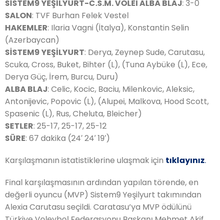
SİSTEM9 YEŞİLYURT-C.S.M. VOLEI ALBA BLAJ
: 3-0
SALON
: TVF Burhan Felek Vestel
HAKEMLER
: Ilaria Vagni (İtalya), Konstantin Selin
(Azerbaycan)
SİSTEM9 YEŞİLYURT
: Derya, Zeynep Sude, Carutasu,
Scuka, Cross, Buket, Bihter (L), (Tuna Aybüke (L), Ece,
Derya Güç, İrem, Burcu, Duru)
ALBA BLAJ
: Celic, Kocic, Baciu, Milenkovic, Aleksic,
Antonijevic, Popovic (L), (Alupei, Malkova, Hood Scott,
Spasenic (L), Rus, Cheluta, Bleicher)
SETLER
: 25-17, 25-17, 25-12
SÜRE
: 67 dakika (24′ 24′ 19′)
Karşılaşmanın istatistiklerine ulaşmak için
tıklayınız
.
Final karşılaşmasının ardından yapılan törende, en
değerli oyuncu (MVP) Sistem9 Yeşilyurt takımından
Alexia Carutasu seçildi. Caratasu’ya MVP ödülünü
Türkiye Voleybol Federasyonu Başkanı Mehmet Akif