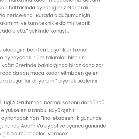
n son haftasında oynadığımız Generali
la neticelendi. Burada olduğumuz için
akımımı ve tüm teknik ekibimiz tebrik
dele etti.” şeklinde konuştu.
 olacağını belirten başarılı antrenör:
le oynayacak. Tüm takımlar birbirini
r. Kağıt üzerinde bakıldığında biraz daha zor
urada da son maça kadar elimizden gelen
a başarılar diliyorum.” diyerek sözlerini
 1. Ligi A Grubu’nda normal sezonu dördüncü
’e yükselen İstanbul Büyükşehir
 oynanacak Yarı Final etabının ilk gününde
i gününde Adam Voleybol ve üçüncü gününde
le çıkma mücadelesi verecek.