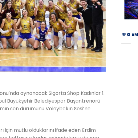
REKLAM
lonu’nda oynanacak Sigorta Shop Kadınlar 1.
tanbul Büyükşehir Belediyespor Başantrenörü
akımın son durumunu Voleybolun Sesi’ne
rı için mutlu olduklarını ifade eden Erdim
 son haftasına kadar mücadelemiz devam