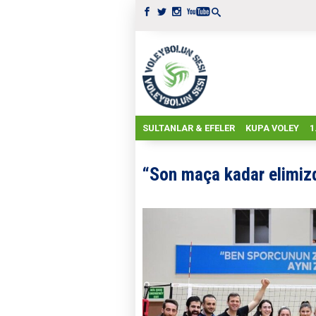
SULTANLAR & EFELER
KUPA VOLEY
1
“Son maça kadar elimizd