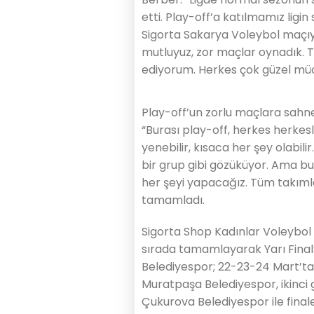
etti. Play-off’a katılmamız ligi
Sigorta Sakarya Voleybol maçıy
mutluyuz, zor maçlar oynadık. T
ediyorum. Herkes çok güzel müca
Play-off’un zorlu maçlara sahne
“Burası play-off, herkes herkes
yenebilir, kısaca her şey olabili
bir grup gibi gözüküyor. Ama b
her şeyi yapacağız. Tüm takımlar
tamamladı.
Sigorta Shop Kadınlar Voleybol
sırada tamamlayarak Yarı Final
Belediyespor; 22-23-24 Mart’ta
Muratpaşa Belediyespor, ikinc
Çukurova Belediyespor ile fina