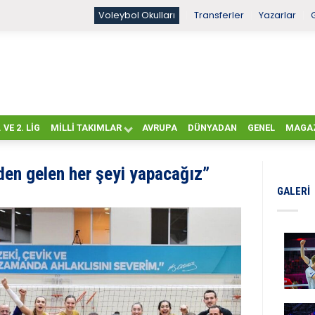
Voleybol Okulları
Transferler
Yazarlar
. VE 2. LIG
MILLI TAKIMLAR
AVRUPA
DÜNYADAN
GENEL
MAGA
en gelen her şeyi yapacağız”
GALERI