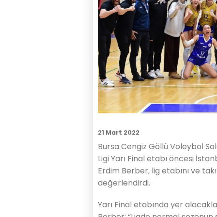
21 Mart 2022
Bursa Cengiz Göllü Voleybol Sa
Ligi Yarı Final etabı öncesi İs
Erdim Berber, lig etabını ve t
değerlendirdi.
Yarı Final etabında yer alacakla
Berber: “Ligde normal sezonun