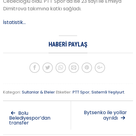
Cebecioğlu oldu. PTT Spor’da ise 23 sayı ile Emiliya
Dimitrova takımına katkı sağladı.
İstatistik…
HABERI PAYLAŞ
Kategori:
Sultanlar & Efeler
Etiketler:
PTT Spor
,
Sistem9 Yeşilyurt
.
Bytsenko ile yollar
Bolu
Belediyespor’dan
ayrıldı
transfer