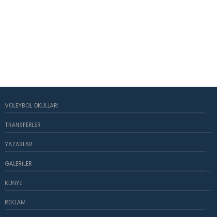
VOLEYBOL OKULLARI
TRANSFERLER
YAZARLAR
GALERILER
KÜNYE
REKLAM