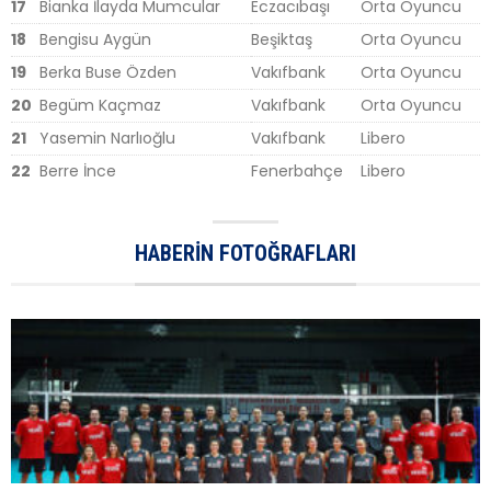
17
Bianka İlayda Mumcular
Eczacıbaşı
Orta Oyuncu
18
Bengisu Aygün
Beşiktaş
Orta Oyuncu
19
Berka Buse Özden
Vakıfbank
Orta Oyuncu
20
Begüm Kaçmaz
Vakıfbank
Orta Oyuncu
21
Yasemin Narlıoğlu
Vakıfbank
Libero
22
Berre İnce
Fenerbahçe
Libero
HABERIN FOTOĞRAFLARI