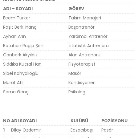
ADI – SOYADI
GÖREV
Ecem Türker
Takım Menajeri
Raşit Berk İnanç
Başantrenör
Ayhan Arın
Yardımcı Antrenör
Batuhan Ragıp Şen
İstatistik Antrenörü
Canberk Akyıldız
Alan Antrenörü
Sıddıka Kutsal Han
Fizyoterapist
Sibel Kahyalıoğlu
Masör
Murat Atıl
Kondisyoner
Sema Genç
Psikolog
NO
ADI SOYADI
KULÜBÜ
POZİSYONU
1
Dilay Özdemir
Eczacıbaşı
Pasör