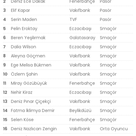
2
Deniz Ece Dakak
Fenerbahçe
Pasör
3
Elif Kapar
Vakıfbank
Pasör
4
Serin Maden
TVF
Pasör
5
Pelin Eroktay
Eczacıbaşı
Smaçör
6
Beren Yeşilırmak
Galatasaray
Smaçör
7
Dalia Wilson
Eczacıbaşı
Smaçör
8
Aleyna Göçmen
Vakıfbank
Smaçör
9
Ege Melisa Bükmen
Vakıfbank
Smaçör
10
Özlem Şahin
Vakıfbank
Smaçör
11
Miray Gözübüyük
Fenerbahçe
Smaçör
12
Nehir Kiraz
Eczacıbaşı
Smaçör
13
Deniz Pınar Çiçekçi
Vakıfbank
Smaçör
14
Fatma İklimya Demir
Beylikdüzü
Smaçör
15
Selen Köse
Fenerbahçe
Smaçör
16
Deniz Nazlıcan Zengin
Vakıfbank
Orta Oyuncu