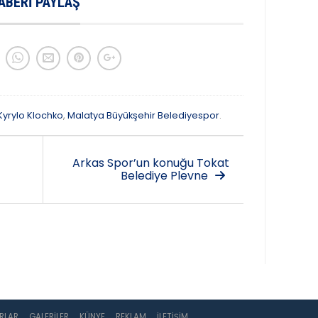
ABERI PAYLAŞ
Kyrylo Klochko
,
Malatya Büyükşehir Belediyespor
.
Arkas Spor’un konuğu Tokat
Belediye Plevne
RLAR
GALERILER
KÜNYE
REKLAM
İLETIŞIM