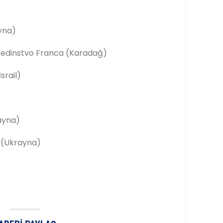
ayna)
Jedinstvo Franca (Karadağ)
srail)
ayna)
 (Ukrayna)