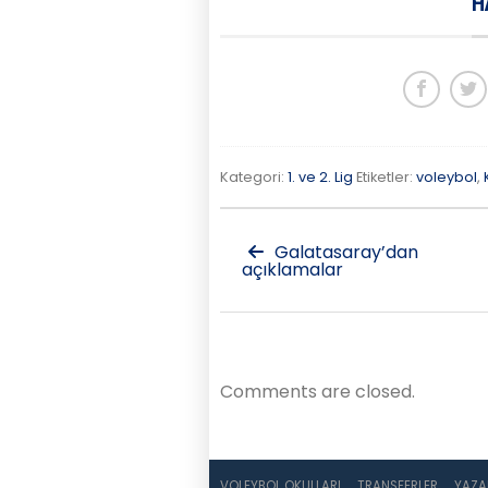
H
Kategori:
1. ve 2. Lig
Etiketler:
voleybol
,
Galatasaray’dan
açıklamalar
Comments are closed.
VOLEYBOL OKULLARI
TRANSFERLER
YAZA