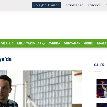
Voleybol Okulları
Transferler
Yazarlar
. VE 2. LIG
MILLI TAKIMLAR
AVRUPA
DÜNYADAN
GENEL
MAGA
ya’da
GALERI