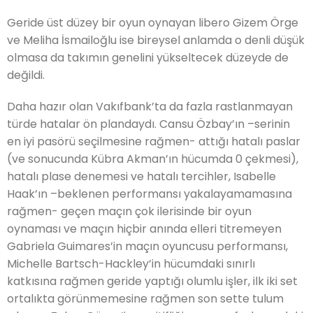
Geride üst düzey bir oyun oynayan libero Gizem Örge
ve Meliha İsmailoğlu ise bireysel anlamda o denli düşük
olmasa da takımın genelini yükseltecek düzeyde de
değildi.
Dah
a hazır olan Vakıfbank’ta da fazla rastlanmayan
türde hatalar ön plandaydı. Cansu Özbay’ın –serinin
en iyi pasörü seçilmesine rağmen- attığı hatalı paslar
(ve sonucunda Kübra Akman’ın hücumda 0 çekmesi)
,
hatalı plase denemesi
ve hatalı tercihler, Isabelle
Haak’ın
–beklenen performansı yakalayamamasına
rağmen- geçen maçın çok ilerisinde bir oyun
oynaması ve maçın hiçbir anında elleri titremeyen
Gabriela Guimares’in maçın oyuncusu performansı,
Michelle Bartsch-Hackley’in hücumdaki sınırlı
katkısına rağmen geride yaptığı olumlu işler,
ilk iki set
ortalıkta
görünmemesine rağmen son sette tulum