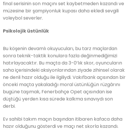
final serisinin son maçını set kaybetmeden kazandı ve
müzesine bir şampiyonluk kupası daha ekledi sevgili
voleybol severler
.
Psi
kolojik üstünlük
Bu köşenin devamlı okuyucuları, bu tarz maçlardan
sonra teknik-taktik konulara fazla değinmediğimizi
hatırlayacaktır. Bu maçta da 3-0’lık skor, oyuncuların
saha içerisindeki aksiyonlarından ziyade zihinsel olarak
ne denli hazır olduğu ile ilgiliydi. Vakıfbank açısından bir
önceki maçta yakaladığı moral üstünlüğün
rüzgârını
bugüne taşımak, Fenerbahçe Opet açısından ise
düştüğü yerden kısa sürede kalkma sınavıydı son
derbi.
Ev sahibi takım maçın başından itibaren kafaca daha
hazır olduğunu gösterdi ve maçı net skorla kazandı.