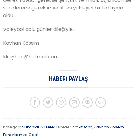
Gerek Tavacı, gerekse Şenyurt ve Fındık açısından ise
son derece gereksiz ve stres yükleyici bir tartışma
oldu.
Voleybol dolu günler dileğiyle,
Kayhan Kösem
kkayhan@hotmail.com
HABERI PAYLAŞ
Kategori:
Sultanlar & Efeler
Etiketler:
VakıfBank
,
Kayhan Kösem
,
Fenerbahçe Opet
.