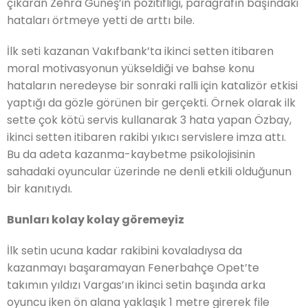
çıkaran Zehra Güneş’in pozitifliği, paragrafın başındaki
hataları örtmeye yetti de arttı bile.
İlk seti kazanan Vakıfbank’ta ikinci setten itibaren
moral mo
tivasyonun yükseldiği ve bahse konu
hataların neredeyse bir sonraki ralli için katalizör etkisi
yaptığı da gözle görünen bir gerçekti. Örnek olarak ilk
sette çok kötü servis kullanarak 3 hata yapan Özbay,
ikinci setten itibaren rakibi yıkıcı servislere imza attı.
Bu da
adeta
kazanma-kaybetme psikolojisinin
sahadaki oyuncular üzerinde ne denli
etkili olduğunun
bir kanıtıydı
.
Bunları kolay kolay göremeyiz
İlk setin ucuna kadar rakibini kovaladıysa da
kazanmayı başaramayan Fenerbahçe Opet’te
takımın yıldızı Vargas’ın ikinci setin başında arka
oyuncu iken ön alana yaklaşık 1 metre girerek file