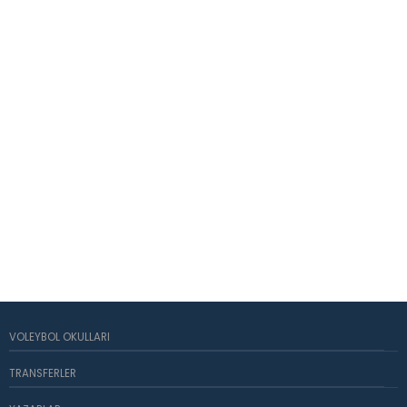
VOLEYBOL OKULLARI
TRANSFERLER