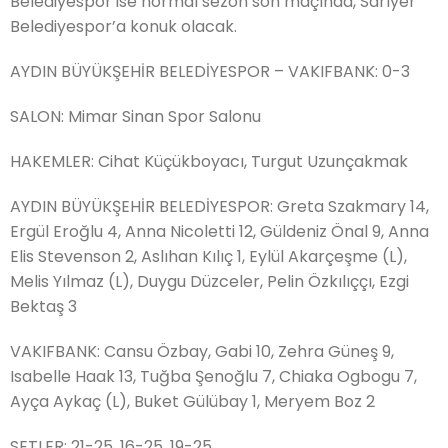
Belediyespor ise normal sezon son maçında, Sarıyer
Belediyespor’a konuk olacak.
AYDIN BÜYÜKŞEHİR BELEDİYESPOR – VAKIFBANK: 0-3
SALON: Mimar Sinan Spor Salonu
HAKEMLER: Cihat Küçükboyacı, Turgut Uzunçakmak
AYDIN BÜYÜKŞEHİR BELEDİYESPOR: Greta Szakmary 14,
Ergül Eroğlu 4, Anna Nicoletti 12, Güldeniz Önal 9, Anna
Elis Stevenson 2, Aslıhan Kılıç 1, Eylül Akarçeşme (L),
Melis Yılmaz (L), Duygu Düzceler, Pelin Özkılıççı, Ezgi
Bektaş 3
VAKIFBANK: Cansu Özbay, Gabi 10, Zehra Güneş 9,
Isabelle Haak 13, Tuğba Şenoğlu 7, Chiaka Ogbogu 7,
Ayça Aykaç (L), Buket Gülübay 1, Meryem Boz 2
SETLER: 21-25, 16-25, 19-25