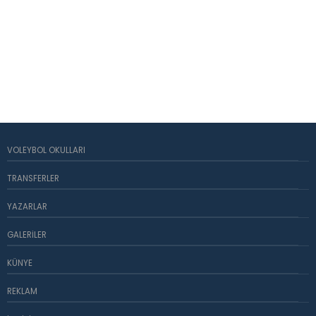
VOLEYBOL OKULLARI
TRANSFERLER
YAZARLAR
GALERILER
KÜNYE
REKLAM