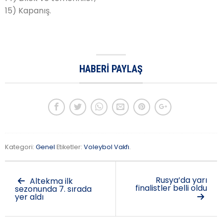
15) Kapanış.
HABERI PAYLAŞ
Kategori:
Genel
Etiketler:
Voleybol Vakfı
.
Rusya’da yarı
Altekma ilk
finalistler belli oldu
sezonunda 7. sırada
yer aldı