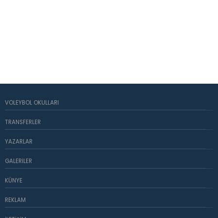
VOLEYBOL OKULLARI
TRANSFERLER
YAZARLAR
GALERILER
KÜNYE
REKLAM