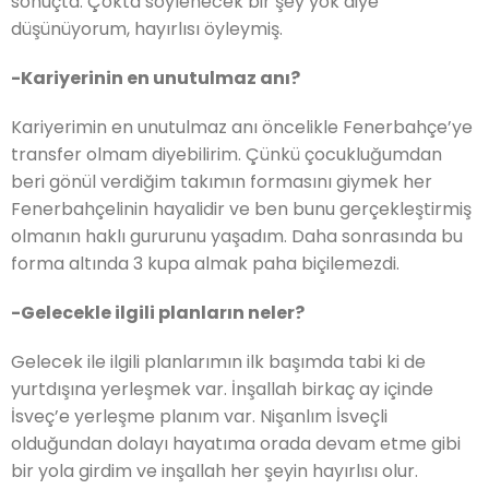
sonuçta. Çokta söylenecek bir şey yok diye
düşünüyorum, hayırlısı öyleymiş.
-Kariyerinin en unutulmaz anı?
Kariyerimin en unutulmaz anı öncelikle Fenerbahçe’ye
transfer olmam diyebilirim. Çünkü çocukluğumdan
beri gönül verdiğim takımın formasını giymek her
Fenerbahçelinin hayalidir ve ben bunu gerçekleştirmiş
olmanın haklı gururunu yaşadım. Daha sonrasında bu
forma altında 3 kupa almak paha biçilemezdi.
-Gelecekle ilgili planların neler?
Gelecek ile ilgili planlarımın ilk başımda tabi ki de
yurtdışına yerleşmek var. İnşallah birkaç ay içinde
İsveç’e yerleşme planım var. Nişanlım İsveçli
olduğundan dolayı hayatıma orada devam etme gibi
bir yola girdim ve inşallah her şeyin hayırlısı olur.