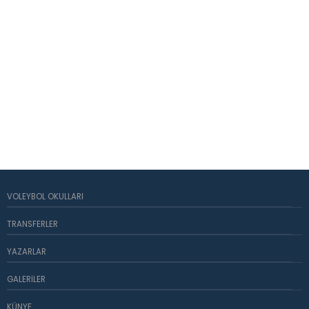
VOLEYBOL OKULLARI
TRANSFERLER
YAZARLAR
GALERILER
KÜNYE