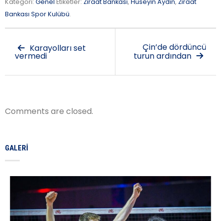
Kategori:
Genel
Etiketler:
Ziraat Bankası
,
Hüseyin Aydın
,
Ziraat
Bankası Spor Kulübü
.
Çin’de dördüncü
Karayolları set
vermedi
turun ardından
Comments are closed.
GALERI