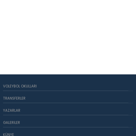
VOLEYBOL OKULLARI
TRANSFERLER
YAZARLAR
GALERILER
KÜNYE