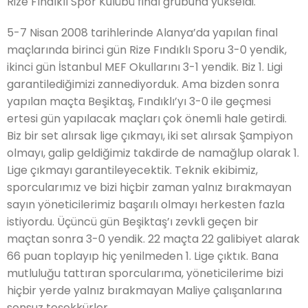
Rize Fındıklı Spor Kulübü final grubuna yükseldi.
5-7 Nisan 2008 tarihlerinde Alanya’da yapılan final
maçlarında birinci gün Rize Fındıklı Sporu 3-0 yendik,
ikinci gün İstanbul MEF Okullarını 3-1 yendik. Biz 1. Ligi
garantilediğimizi zannediyorduk. Ama bizden sonra
yapılan maçta Beşiktaş, Fındıklı’yı 3-0 ile geçmesi
ertesi gün yapılacak maçları çok önemli hale getirdi.
Biz bir set alırsak lige çıkmayı, iki set alırsak Şampiyon
olmayı, galip geldiğimiz takdirde de namağlup olarak 1.
Lige çıkmayı garantileyecektik. Teknik ekibimiz,
sporcularımız ve bizi hiçbir zaman yalnız bırakmayan
sayın yöneticilerimiz başarılı olmayı herkesten fazla
istiyordu. Üçüncü gün Beşiktaş’ı zevkli geçen bir
maçtan sonra 3-0 yendik. 22 maçta 22 galibiyet alarak
66 puan toplayıp hiç yenilmeden 1. Lige çıktık. Bana
mutluluğu tattıran sporcularıma, yöneticilerime bizi
hiçbir yerde yalnız bırakmayan Maliye çalışanlarına
sonsuz teşekkürler.