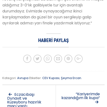
aldığımız 3-0’lık galibiyetle tur için avantajlı
durumdayız. Evimizde oynayacağımız ikinci
karşılaşmadan da güzel bir oyun sergileyip galip
ayrılarak adımızı yarı finale yazdırmak istiyoruz.”
HABERI PAYLAŞ
Kategori:
Avrupa
Etiketler:
CEV Kupası
,
Şeyma Ercan
.
“Kariyerimde
Eczacıbaşı
kazandığım ilk kupa”
Dynavit ve
Kuzeyboru hazırlık
maçı yaptı