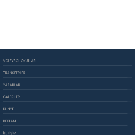
VOLEYBOL OKULLARI
TRANSFERLER
YAZARLAR
GALERILER
KÜNYE
REKLAM
İLETIŞIM