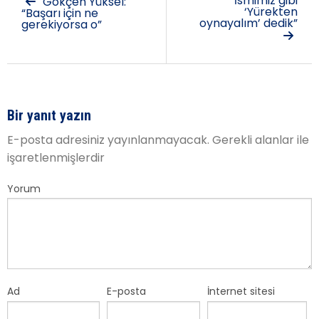
“İsmimiz gibi
Gökçen Yüksel:
‘Yürekten
“Başarı için ne
oynayalım’ dedik”
gerekiyorsa o”
Bir yanıt yazın
E-posta adresiniz yayınlanmayacak.
Gerekli alanlar
ile
işaretlenmişlerdir
Yorum
Ad
E-posta
İnternet sitesi