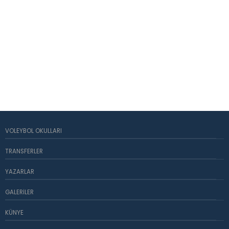
VOLEYBOL OKULLARI
TRANSFERLER
YAZARLAR
GALERILER
KÜNYE