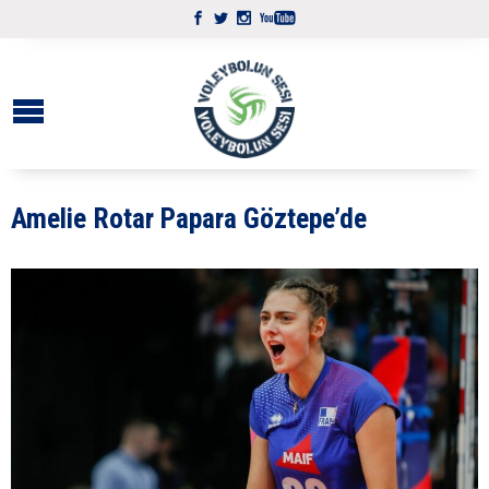
Amelie Rotar Papara Göztepe’de