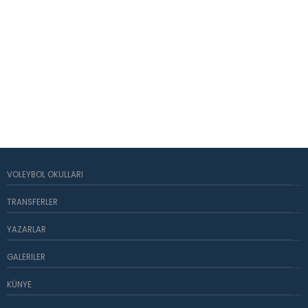
VOLEYBOL OKULLARI
TRANSFERLER
YAZARLAR
GALERILER
KÜNYE