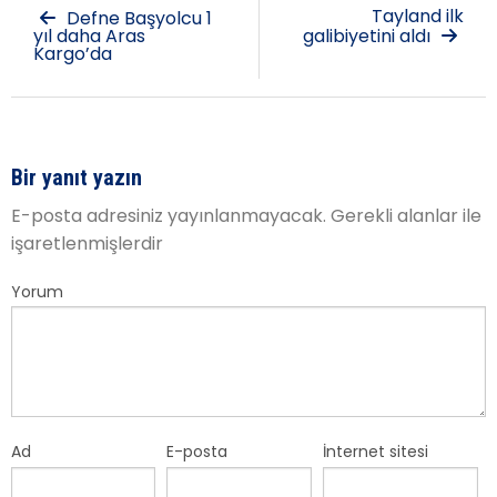
Tayland ilk
Defne Başyolcu 1
yıl daha Aras
galibiyetini aldı
Kargo’da
Bir yanıt yazın
E-posta adresiniz yayınlanmayacak.
Gerekli alanlar
ile
işaretlenmişlerdir
Yorum
Ad
E-posta
İnternet sitesi