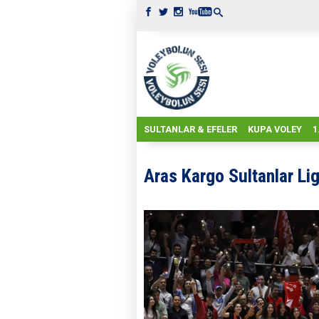
SULTANLAR & EFELER
KUPA VOLEY
1
Aras Kargo Sultanlar Lig