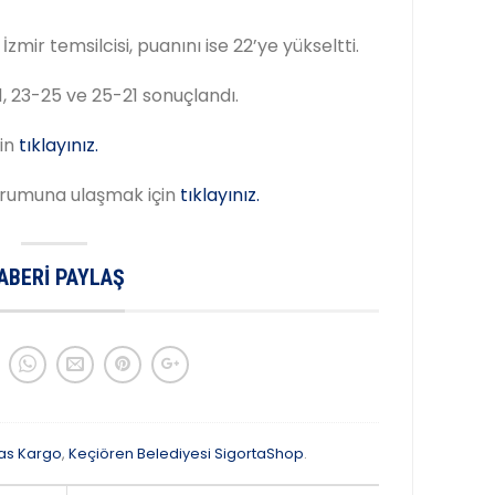
İzmir temsilcisi, puanını ise 22’ye yükseltti.
1, 23-25 ve 25-21 sonuçlandı.
çin
tıklayınız.
urumuna ulaşmak için
tıklayınız.
ABERI PAYLAŞ
as Kargo
,
Keçiören Belediyesi SigortaShop
.