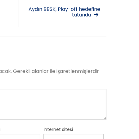
Aydın BBSK, Play-off hedefine
tutundu
acak.
Gerekli alanlar
ile işaretlenmişlerdir
a
İnternet sitesi