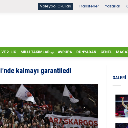
Voleybol Okulları
Transferler
Yazarlar
. VE 2. LIG
MILLI TAKIMLAR
AVRUPA
DÜNYADAN
GENEL
MAGA
i’nde kalmayı garantiledi
GALERI