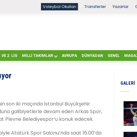
Voleybol Okulları
Transferler
Yazarlar
. VE 2. LIG
MILLI TAKIMLAR
AVRUPA
DÜNYADAN
GENEL
MAGA
ıyor
GALERI
nin son iki maçında İstanbul Büyükşehir
oluna galibiyetlerle devam eden Arkas Spor,
at Plevne Belediyespor’u konuk edecek.
ibiyle Atatürk Spor Salonu’nda saat 16.00’da