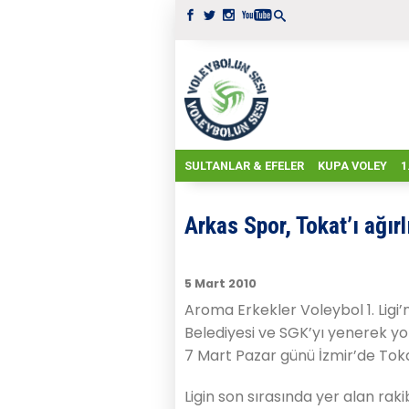
SULTANLAR & EFELER
KUPA VOLEY
1
Arkas Spor, Tokat’ı ağırl
5 Mart 2010
Aroma Erkekler Voleybol 1. Ligi’
Belediyesi ve SGK’yı yenerek y
7 Mart Pazar günü İzmir’de Tok
Ligin son sırasında yer alan rak