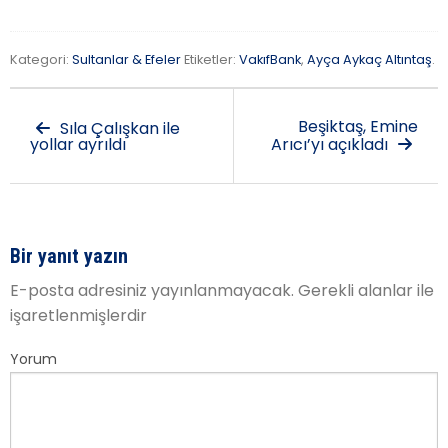
Kategori:
Sultanlar & Efeler
Etiketler:
VakıfBank
,
Ayça Aykaç Altıntaş
.
Beşiktaş, Emine
Sıla Çalışkan ile
yollar ayrıldı
Arıcı’yı açıkladı
Bir yanıt yazın
E-posta adresiniz yayınlanmayacak.
Gerekli alanlar
ile
işaretlenmişlerdir
Yorum