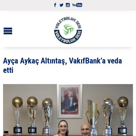
Ayça Aykaç Altıntaş, VakıfBank’a veda
etti