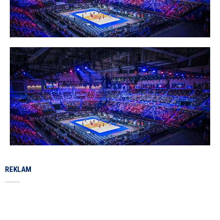
REKLAM