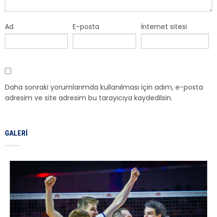
Ad
E-posta
İnternet sitesi
Daha sonraki yorumlarımda kullanılması için adım, e-posta
adresim ve site adresim bu tarayıcıya kaydedilsin.
GALERI