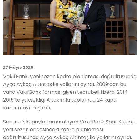
27 Mayıs 2026
VakıfBank, yeni sezon kadro planlaması doğrultusunda
Ayça Aykaç Altıntaş ile yollarını ayırdı. 2009’dan bu
yana VakıfBank forması giyen tecrübeli libero, 2014-
2015’te yükseldiği A takımla toplamda 24 kupa
kazanmayı başardı.
Sezonu 3 kupayla tamamlayan VakıfBank Spor Kulübü,
yeni sezon öncesindeki kadro planlaması
doğrultusunda Ayça Aykaç Altıntaş ile yollarını ayırdı.