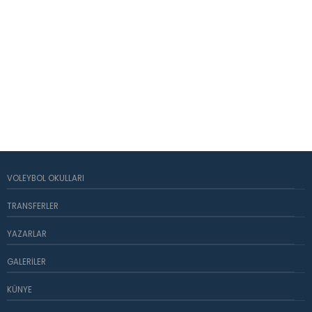
VOLEYBOL OKULLARI
TRANSFERLER
YAZARLAR
GALERILER
KÜNYE