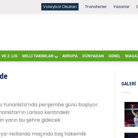
Voleybol Okulları
Transferler
Yazarlar
. VE 2. LIG
MILLI TAKIMLAR
AVRUPA
DÜNYADAN
GENEL
MAGA
nde
GALERI
ası Yunanista’nda perşembe günü başlıyor.
anistan’ın Larissa kentindeki
in yarın bu şehre gidecek.
akya-Hollanda maçında baş hakemlik