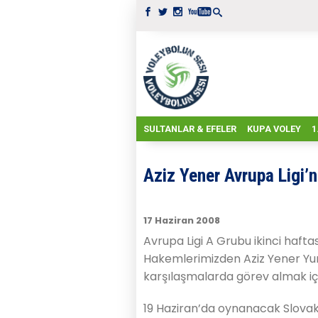
SULTANLAR & EFELER
KUPA VOLEY
1
Aziz Yener Avrupa Ligi’
17 Haziran 2008
Avrupa Ligi A Grubu ikinci haft
Hakemlerimizden Aziz Yener Yun
karşılaşmalarda görev almak iç
19 Haziran’da oynanacak Slov