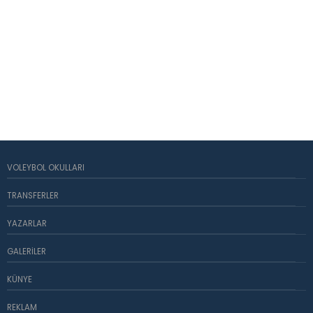
VOLEYBOL OKULLARI
TRANSFERLER
YAZARLAR
GALERILER
KÜNYE
REKLAM