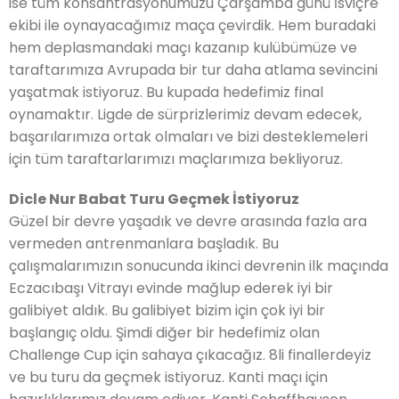
ise tüm konsantrasyonumuzu Çarşamba günü İsviçre
ekibi ile oynayacağımız maça çevirdik. Hem buradaki
hem deplasmandaki maçı kazanıp kulübümüze ve
taraftarımıza Avrupada bir tur daha atlama sevincini
yaşatmak istiyoruz. Bu kupada hedefimiz final
oynamaktır. Ligde de sürprizlerimiz devam edecek,
başarılarımıza ortak olmaları ve bizi desteklemeleri
için tüm taraftarlarımızı maçlarımıza bekliyoruz.
Dicle Nur Babat Turu Geçmek İstiyoruz
Güzel bir devre yaşadık ve devre arasında fazla ara
vermeden antrenmanlara başladık. Bu
çalışmalarımızın sonucunda ikinci devrenin ilk maçında
Eczacıbaşı Vitrayı evinde mağlup ederek iyi bir
galibiyet aldık. Bu galibiyet bizim için çok iyi bir
başlangıç oldu. Şimdi diğer bir hedefimiz olan
Challenge Cup için sahaya çıkacağız. 8li finallerdeyiz
ve bu turu da geçmek istiyoruz. Kanti maçı için