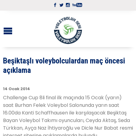
Beşiktaşlı voleybolculardan maç öncesi
açıklama
14 Ocak 2014
Challenge Cup 8li final ilk maçında 15 Ocak (yarın)
saat Burhan Felek Voleybol Salonunda yarın saat
16.00da Kanti Schaffhausen ile karşılaşacak Beşiktaş
Bayan Voleybol Takımı oyuncuları, Ceyda Aktaş, Seda
Türkkan, Ayça Naz İhtiyaroğlu ve Dicle Nur Babat resmi
internet sitesine açıklamalarda bulundu.