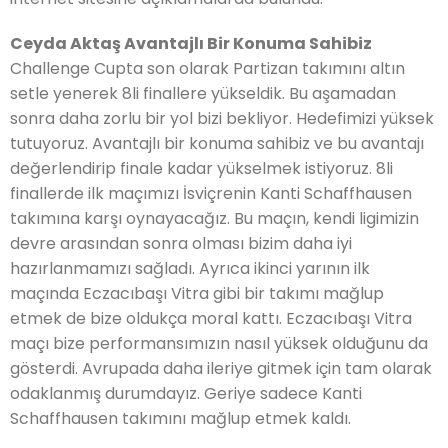
Ceyda Aktaş Avantajlı Bir Konuma Sahibiz
Challenge Cupta son olarak Partizan takımını altın
setle yenerek 8li finallere yükseldik. Bu aşamadan
sonra daha zorlu bir yol bizi bekliyor. Hedefimizi yüksek
tutuyoruz. Avantajlı bir konuma sahibiz ve bu avantajı
değerlendirip finale kadar yükselmek istiyoruz. 8li
finallerde ilk maçımızı İsviçrenin Kanti Schaffhausen
takımına karşı oynayacağız. Bu maçın, kendi ligimizin
devre arasından sonra olması bizim daha iyi
hazırlanmamızı sağladı. Ayrıca ikinci yarının ilk
maçında Eczacıbaşı Vitra gibi bir takımı mağlup
etmek de bize oldukça moral kattı. Eczacıbaşı Vitra
maçı bize performansımızın nasıl yüksek olduğunu da
gösterdi. Avrupada daha ileriye gitmek için tam olarak
odaklanmış durumdayız. Geriye sadece Kanti
Schaffhausen takımını mağlup etmek kaldı.