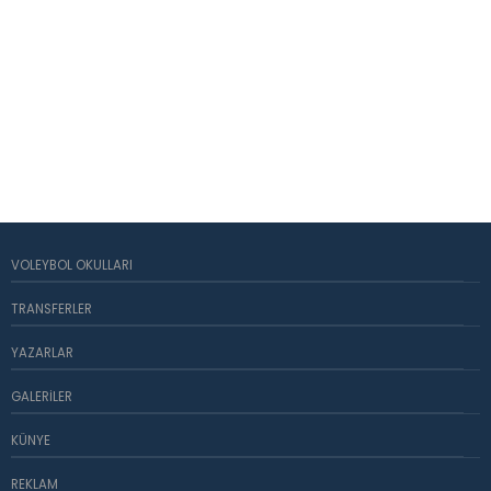
VOLEYBOL OKULLARI
TRANSFERLER
YAZARLAR
GALERILER
KÜNYE
REKLAM