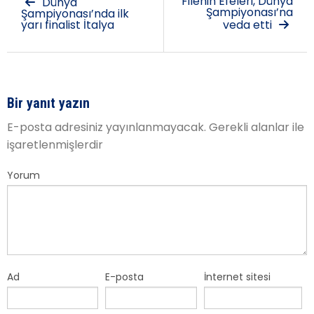
Filenin Efeleri, Dünya
Dünya
Şampiyonası’na
Şampiyonası’nda ilk
yarı finalist İtalya
veda etti
Bir yanıt yazın
E-posta adresiniz yayınlanmayacak.
Gerekli alanlar
ile
işaretlenmişlerdir
Yorum
Ad
E-posta
İnternet sitesi