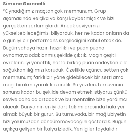
Simone Giannelli:
“Oynadığımız maçtan çok memnunum. Grup
aşamasında Belçika’ya karşı kaybetmiştik ve bizi
gerçekten zorlamışlardı. Ancak seviyemizi
yükseltebileceğimizi biliyorduk, her ne kadar onların da
o gün iyi bir performans sergilediğini kabul etsek de.
Bugün sahaya hazır, hazırlıklı ve puan puana
oynamaya odaklanmış şekilde çıktık. Maçın çeşitli
evrelerini iyi yönettik, hatta birkaç puan öndeyken bile
soğukkanlılığımızı koruduk. Özellikle üçüncü setten çok
memnunum; farklı bir yöne gidebilecek bir setti ama
maçı bırakmayarak kazandık. Bu yüzden, turnuvanın
sonuna kadar bu şekilde devam etmek istiyoruz çünkü
seviye daha da artacak ve bu mentalite bize yardımcı
olacak. Dünya’nın en iyi dört takımı arasında hâlâ yer
almak büyük bir gurur. Bu turnuvada, bir mağlubiyetin
bizi yolumuzdan döndüremeyeceğini gösterdik. Bugün
açıkça gelişen bir İtalya izledik. Yenilgiler faydalıdır