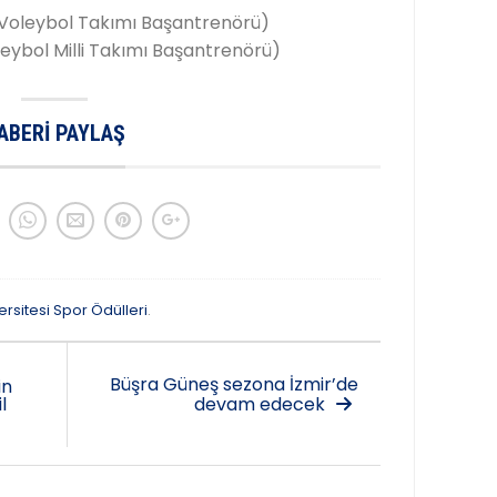
ın Voleybol Takımı Başantrenörü)
ybol Milli Takımı Başantrenörü)
ABERI PAYLAŞ
ersitesi Spor Ödülleri
.
Büşra Güneş sezona İzmir’de
in
l
devam edecek