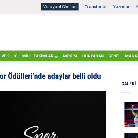
Voleybol Okulları
Transferler
Yazarlar
. VE 2. LIG
MILLI TAKIMLAR
AVRUPA
DÜNYADAN
GENEL
MAGA
or Ödülleri’nde adaylar belli oldu
GALERI