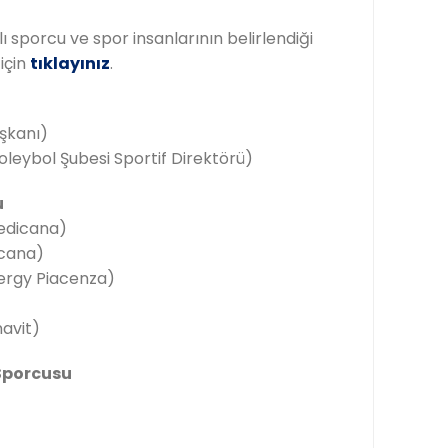
ı sporcu ve spor insanlarının belirlendiği
için
tıklayınız
.
şkanı)
leybol Şubesi Sportif Direktörü)
u
edicana)
cana)
nergy Piacenza)
navit)
 Sporcusu