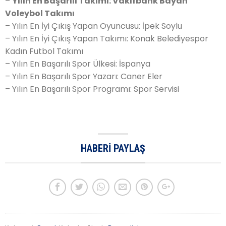
–
Yılın En Başarılı Takımı: Vakıfbank Bayan
Voleybol Takımı
– Yılın En İyi Çıkış Yapan Oyuncusu: İpek Soylu
– Yılın En İyi Çıkış Yapan Takımı: Konak Belediyespor
Kadın Futbol Takımı
– Yılın En Başarılı Spor Ülkesi: İspanya
– Yılın En Başarılı Spor Yazarı: Caner Eler
– Yılın En Başarılı Spor Programı: Spor Servisi
HABERI PAYLAŞ