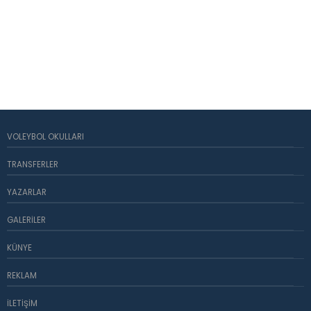
VOLEYBOL OKULLARI
TRANSFERLER
YAZARLAR
GALERILER
KÜNYE
REKLAM
İLETIŞIM