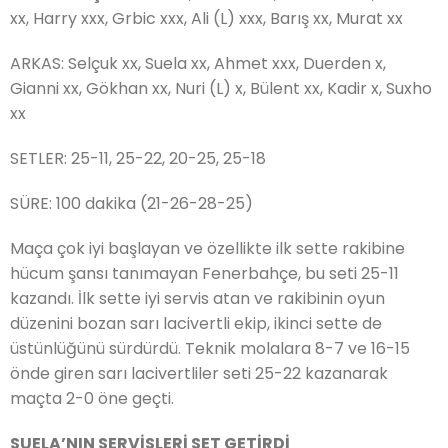
xx, Harry xxx, Grbic xxx, Ali (L) xxx, Barış xx, Murat xx
ARKAS: Selçuk xx, Suela xx, Ahmet xxx, Duerden x,
Gianni xx, Gökhan xx, Nuri (L) x, Bülent xx, Kadir x, Suxho
xx
SETLER: 25-11, 25-22, 20-25, 25-18
SÜRE: 100 dakika (21-26-28-25)
Maça çok iyi başlayan ve özellikte ilk sette rakibine
hücum şansı tanımayan Fenerbahçe, bu seti 25-11
kazandı. İlk sette iyi servis atan ve rakibinin oyun
düzenini bozan sarı lacivertli ekip, ikinci sette de
üstünlüğünü sürdürdü. Teknik molalara 8-7 ve 16-15
önde giren sarı lacivertliler seti 25-22 kazanarak
maçta 2-0 öne geçti.
SUELA’NIN SERVİSLERİ SET GETİRDİ