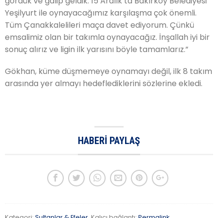
gördük ve galip geldik. 15 Aralık’ta Bakırköy Belediyesi
Yeşilyurt ile oynayacağımız karşılaşma çok önemli.
Tüm Çanakkalelileri maça davet ediyorum. Çünkü
emsalimiz olan bir takımla oynayacağız. İnşallah iyi bir
sonuç alırız ve ligin ilk yarısını böyle tamamlarız.”
Gökhan, küme düşmemeye oynamayı değil, ilk 8 takım
arasında yer almayı hedeflediklerini sözlerine ekledi.
HABERI PAYLAŞ
Kategori:
Sultanlar & Efeler
. Kalıcı bağlantı:
Permalink
.