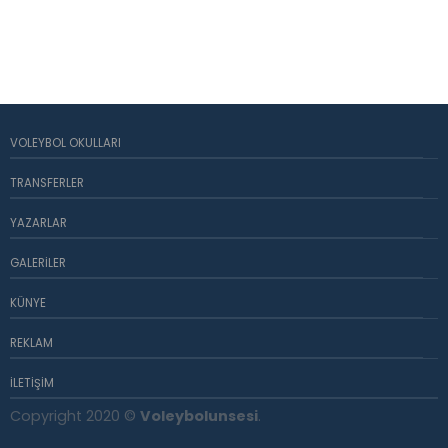
VOLEYBOL OKULLARI
TRANSFERLER
YAZARLAR
GALERILER
KÜNYE
REKLAM
İLETIŞIM
Copyright 2020 ©
Voleybolunsesi
.