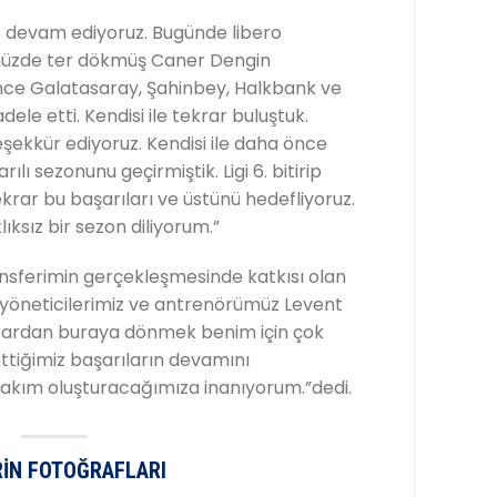
ze devam ediyoruz. Bugünde libero
üzde ter dökmüş Caner Dengin
nce Galatasaray, Şahinbey, Halkbank ve
e etti. Kendisi ile tekrar buluştuk.
 teşekkür ediyoruz. Kendisi ile daha önce
ılı sezonunu geçirmiştik. Ligi 6. bitirip
krar bu başarıları ve üstünü hedefliyoruz.
lıksız bir sezon diliyorum.”
ansferimin gerçekleşmesinde katkısı olan
yöneticilerimiz ve antrenörümüz Levent
rardan buraya dönmek benim için çok
ettiğimiz başarıların devamını
takım oluşturacağımıza inanıyorum.”dedi.
IN FOTOĞRAFLARI