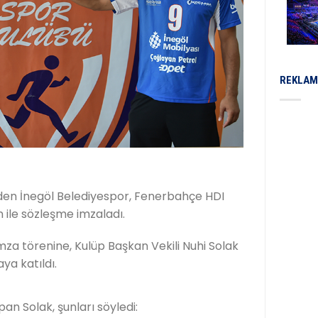
REKLAM
inden İnegöl Belediyespor, Fenerbahçe HDI
 ile sözleşme imzaladı.
mza törenine, Kulüp Başkan Vekili Nuhi Solak
ya katıldı.
an Solak, şunları söyledi: