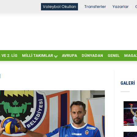
Voleybol Okulları
Transferler
Yazarlar
. VE 2. LIG
MILLI TAKIMLAR
AVRUPA
DÜNYADAN
GENEL
MAGA
ı
GALERI