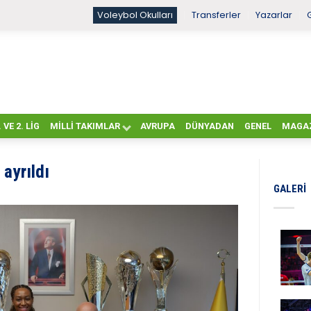
Voleybol Okulları
Transferler
Yazarlar
. VE 2. LIG
MILLI TAKIMLAR
AVRUPA
DÜNYADAN
GENEL
MAGA
 ayrıldı
GALERI