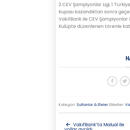
2 CEV Şampiyonlar Ligi, 1 Türkiye
Kupası kazandıktan sonra geçe
VakıfBank ile CEV Şampiyonlar Li
Kulüpte düzenlenen törenle katk
H
Kategori:
Sultanlar & Efeler
Etiketler:
Va
VakıfBank’ta Malual ile
yollar ayrıldı